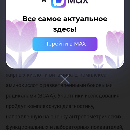
«В представленном проекте будут изучены
приёмы повышения эффективности двух
Все самое актуальное
фитнес-программ различной направленности –
здесь!
кардиоаэробика и атлетическая гимнастика. В
качестве средств оптимизации фитнес-
Перейти в MAX
программ выбрана нутрицевтивная поддержка
с применением комплекса полиненасыщенных
жирных кислот и витамина Е, комплекса
аминокислот с разветвлёнными боковыми
радикалами (ВСАА). Участники исследования
пройдут комплексную диагностику,
направленную на оценку антропометрических,
функциональных и лабораторных показателей,