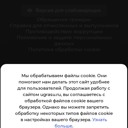
Версия для слабовидящих
Обращения граждан
Cправка для отчисленных и выпускников
Противодействие коррупции
Положение о защите персональных
данных
Политика обработки cookie
Ваше мнение формирует официальный рейтинг
Мы обрабатываем файлы cookie. Они
организации:
помогают нам делать этот сайт удобнее
для пользователей. Продолжая работу с
сайтом ugrasu.ru, вы соглашаетесь с
обработкой файлов cookie вашего
браузера. Однако вы можете запретить
обработку некоторых типов файлов cookie
Анкета доступна по QR-коду, а так же по прямой
в настройках вашего браузера.
Узнать
ссылке
больше
.