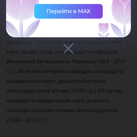
муниципального права, а также практики
Перейти в MAX
правоприменения.
X Уральский Форум конституционалистов
посвящен: 100-летию доктора юридических
наук, профессора, заведующего кафедрой
Вениамина Евгеньевича Чиркина (1924 - 2019
гг.); 85-летию ветерана кафедры, кандидата
юридических наук, доцента Анатолия
Александровича Югова (1939 г.р.); 85-летию
кандидата юридических наук, доцента
Зинаиды Константиновны Александровой
(1939 - 2015 гг.).