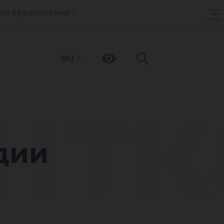
оп образование
RU
нтк
дии