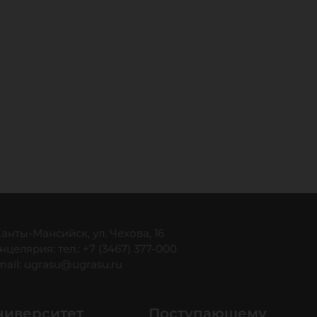
 Ханты-Мансийск, ул. Чехова, 16
нцелярия: тел.: +7 (3467) 377-000
mail:
ugrasu@ugrasu.ru
ниверситет
Поступающему