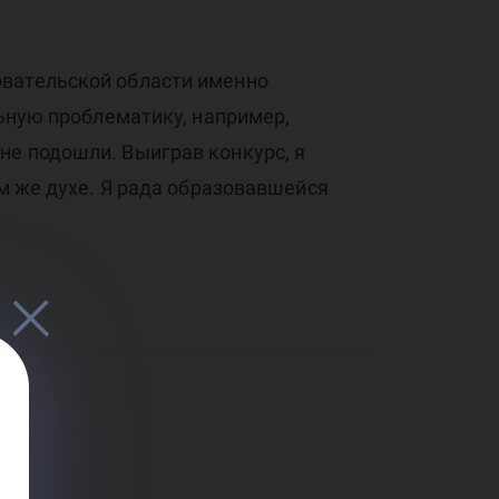
тел
овательской области именно
льную проблематику, например,
не подошли. Выиграв конкурс, я
ом же духе. Я рада образовавшейся