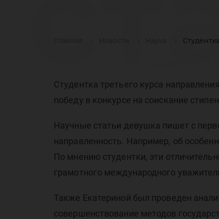
ст
Главная
Новости
Наука
Студентк
об
Студентка третьего курса направлени
победу в конкурсе на соискание стипе
Научные статьи девушка пишет с перв
ст
направленность. Например, об особенн
По мнению студентки, эти отличитель
грамотного международного уважительн
Также Екатериной был проведен анализ
совершенствование методов государст