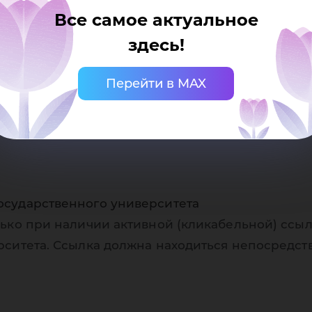
Все самое актуальное
здесь!
Перейти в MAX
осударственного университета
ько при наличии активной (кликабельной) ссыл
рситета. Ссылка должна находиться непосредст