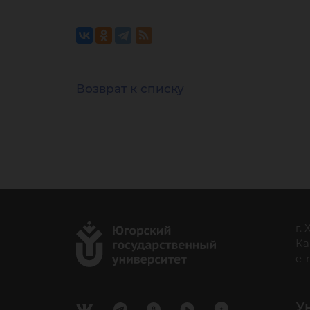
Возврат к списку
г.
Ка
e-
У