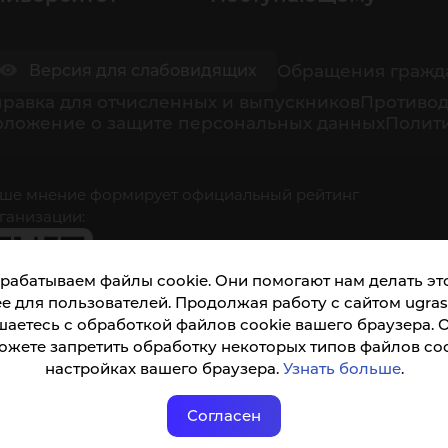
Обращения гражд
Версия для слабовидящих
равка для отчисленных и выпускников
Противод
оложение о защите персональных данных
Полити
ше мнение формирует официальный рейтинг
ганизации:
рабатываем файлы cookie. Они помогают нам делать это
е для пользователей. Продолжая работу с сайтом ugrasu
шаетесь с обработкой файлов cookie вашего браузера. 
ожете запретить обработку некоторых типов файлов coo
кета доступна по QR-коду, а так же по прямой
настройках вашего браузера.
Узнать больше
.
ылке
Согласен