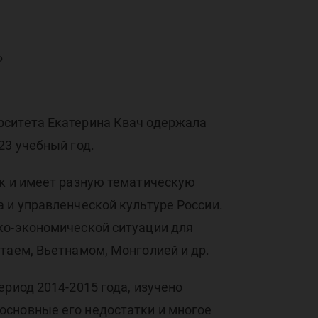
Ф
ат
рситета Екатерина Квач одержала
23 учебный год.
ок и имеет разную тематическую
нд
 и управленческой культуре России.
ко-экономической ситуации для
таем, Вьетнамом, Монголией и др.
риод 2014-2015 года, изучено
основные его недостатки и многое