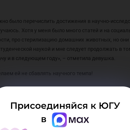
ави
жно было перечислить достижения в научно-исслед
бучаюсь. Хотя у меня было много статей и на социа
ти, про стерилизацию домашних животных, но они 
 студенческой наукой и мне следует продолжать в т
чу и в следующем году», – отметила девушка.
Ф
лаем ей не сбавлять научного темпа!
Присоединяйся к ЮГУ
в