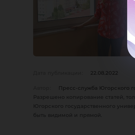
Дата публикации:
22.08.2022
Автор:
Пресс-служба Югорского г
Разрешено копирование статей, тол
Югорского государственного униве
быть видимой и прямой.