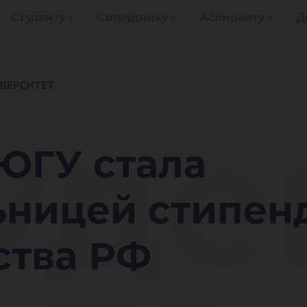
Студенту
Сотруднику
Аспиранту
Д
уде
ЮГУ стала
ьницей стипен
ства РФ