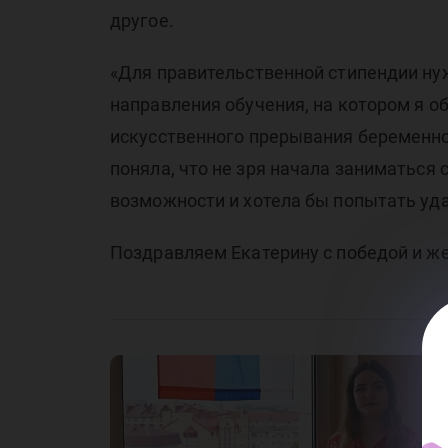
Пр
другое.
«Для правительственной стипендии ну
направления обучения, на котором я о
искусственного прерывания беременнос
поняла, что не зря начала заниматься
возможности и хотела бы попытать уда
Р
Поздравляем Екатерину с победой и же