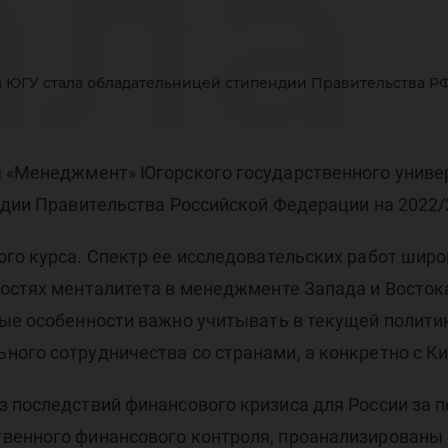
ала
а ЮГУ стала обладательницей стипендии Правительства Р
лад
я «Менеджмент» Югорского государственного униве
ндии Правительства Российской Федерации на 2022/
ого курса. Спектр ее исследовательских работ шир
ипе
остях менталитета в менеджменте Запада и Востока
ные особенности важно учитывать в текущей полити
ого сотрудничества со странами, а конкретно с Ки
 последствий финансового кризиса для России за пе
венного финансового контроля, проанализированы 