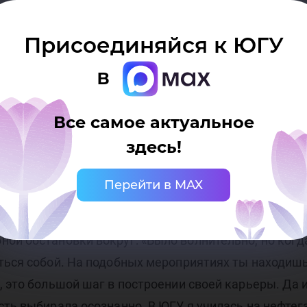
еци
«Анализ эффективности применения инновационных 
мых систем».
Присоединяйся к ЮГУ
в
я в ее актуальности и моей включённости в проект
ых решений, направленных на оптимизацию процес
хнологического забойного оборудования (роторных 
Все самое актуальное
е продукты пяти разных компаний. Мы проводим пер
здесь!
 испытаний, заключаем Соглашения, после чего я 
спытания на буровых установках», – рассказала 
Перейти в MAX
 выступлением на конференции она чувствовала вол
ой обстановки вокруг: «Было волнительно, но когд
иться собой. На подобных мероприятиях ты находи
 это большой шаг в построении своей карьеры. Да и
сть выбирала осознанно. В ЮГУ я училась на нефтег