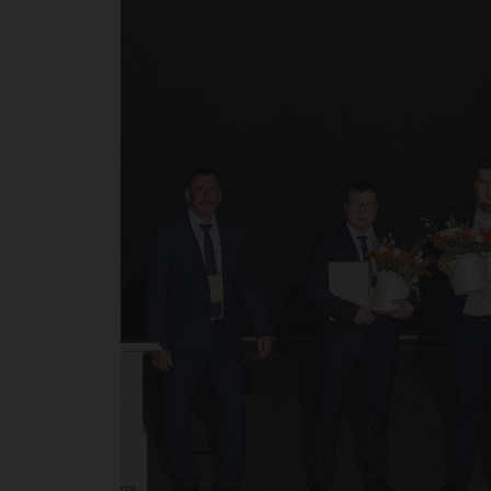
на
те