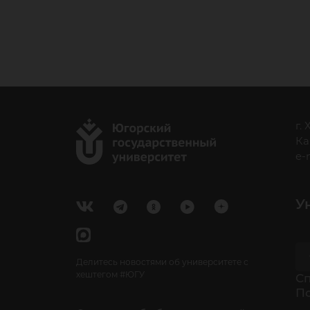
г.
Ка
e-
У
Делитесь новостями об университете с
хештегом #ЮГУ
Cп
П