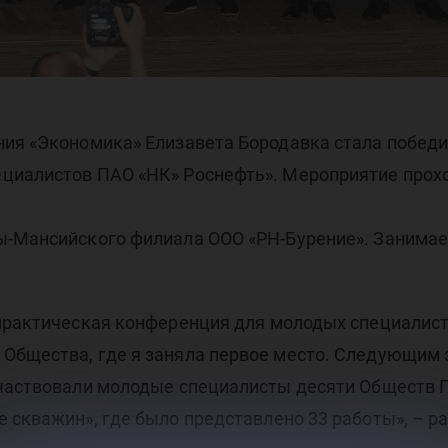
нф
ло
ия «Экономика» Елизавета Бородавка стала победи
иалистов ПАО «НК» Роснефть». Мероприятие проходи
ы-Мансийского филиала ООО «РН-Бурение». Занимае
практическая конференция для молодых специалист
Общества, где я заняла первое место. Следующим 
участвовали молодые специалисты десяти Обществ П
 скважин», где было представлено 33 работы», – р