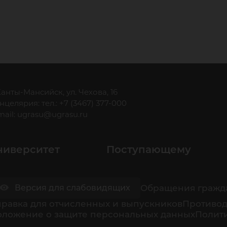
 Ханты-Мансийск, ул. Чехова, 16
нцелярия: тел.: +7 (3467) 377-000
mail:
ugrasu@ugrasu.ru
ниверситет
Поступающему
Обращения гражд
Версия для слабовидящих
равка для отчисленных и выпускников
Противод
оложение о защите персональных данных
Полити