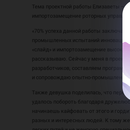
сп
Тема проектной работы Елизаветы – 
импортозамещение роторных управляе
«70% успеха данной работы заключаетс
промышленных испытаний инновационн
«слайд» и импортозамещение высокоте
рассказываю. Сейчас у меня в проект
разработчиков, составляем программы
и сопровождаю опытно-промышленные и
Также девушка поделилась, что перед
удалось побороть благодаря дружелюбн
начинаешь кайфовать от этого и горд
разных и интересных людей. К тому же,
легких путей и не женскую специально