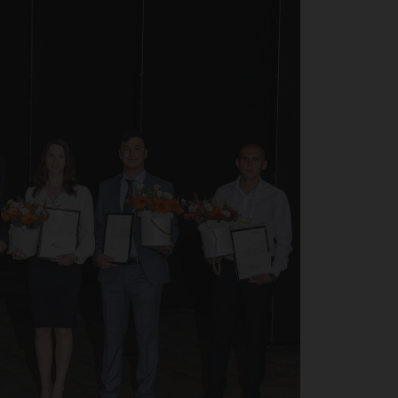
о-
чес