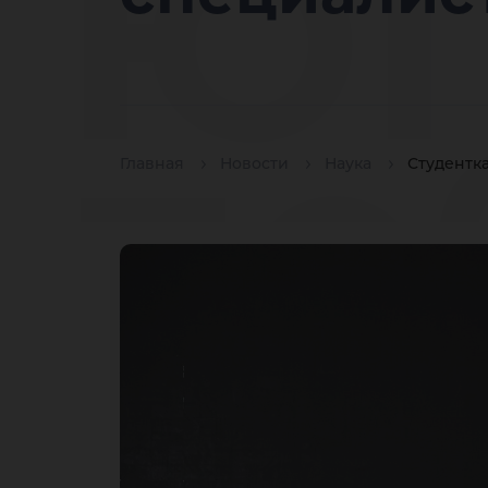
ЮГ
по
Главная
Новости
Наука
Студентк
XV