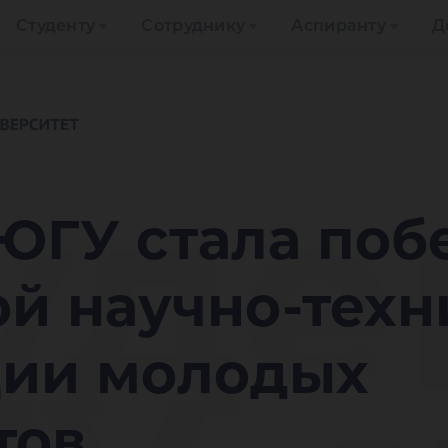
Студенту
Сотруднику
Аспиранту
Д
уде
 ЮГУ стала поб
ой научно-тех
ии молодых
тов