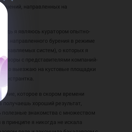
али
решений, направленных на
, ведь я являюсь куратором опытно-
са направленного бурения в режиме
управляемых систем), о которых я
еговоры с представителями компаний-
лично выезжаю на кустовые площадки
магистрантка.
нение, которое в скором времени
а получаешь хороший результат,
шь полезные знакомства с множеством
 в принципе я никогда не искала
азовом деле и закончила бакалавром с