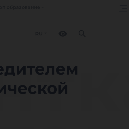
оп образование
RU
нтк
едителем
нической