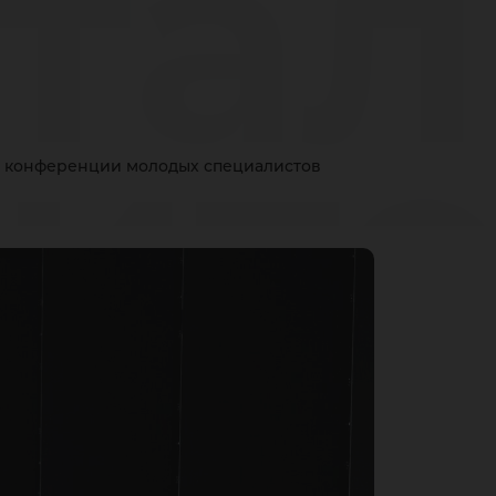
тал
ит
ой конференции молодых специалистов
уст