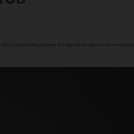
У с
бед
а ЮГУ стала победителем XVI Кустовой научно-техническ
I К