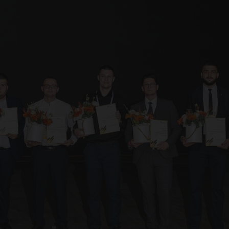
учн
хни