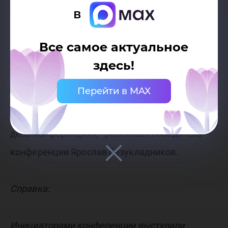
более четко расставил акценты и поднял
в
более фундаментальные вопросы в своем
докладе. Во многом хотел бы отметить работу
Все самое актуальное
своего научного руководителя - Фролову Елену
здесь!
Вячеславовну, она давала очень четкие и
Перейти в MAX
точные направления на улучшение работы в
процессе написания и активно поддерживала в
день конференции», - рассказал победитель
конференции Ярослав Безукладников.
Справка:
Инициаторами конференции выступили