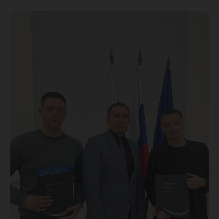
конфере
посвящ
парламе