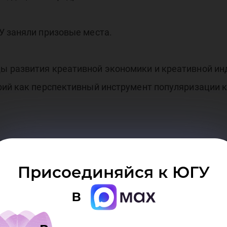
У заняли призовые места.
 развития креативной экономики и креативной инд
рий как перспективный инструмент популяризации к
 интересная, так как нацелена на создание какого-
роста значимости и популярности, еще и поддержива
Присоединяйся к ЮГУ
тели бы развиваться в данной сфере», - отметила 
в
еативные индустрии в качестве инструмента попул