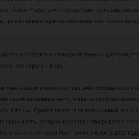
реативных индустрий посредством производства п
а, так как сама стараюсь пользоваться только нату
вой, рассказавшей о роли креативных индустрий, о
ономного округа – Югры.
 на тему «Защита интеллектуальной собственности 
реативной экономики на примере многофункциональ
ти Югры»». Проект делался не только мной, в кома
ла лишь часть, которая касается непосредственно с
а о законе, который был принят в Югре в 2020 год