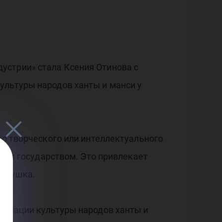
устрии» стала Ксения Отинова с
ультуры народов ханты и манси у
то творческого или интеллектуального
ется государством. Это привлекает
девушка.
яризации культуры народов ханты и