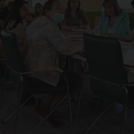
оек
еат