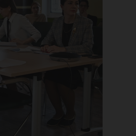
тов
ив