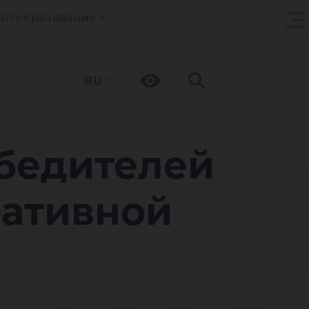
оп образование
RU
нт
обедителей
еативной