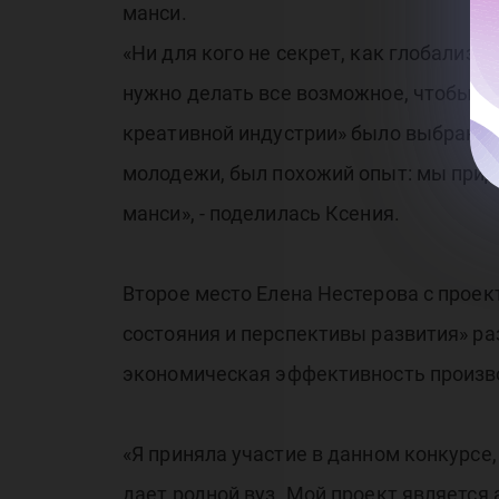
манси.
«Ни для кого не секрет, как глобализ
нужно делать все возможное, чтобы е
креативной индустрии» было выбрано н
молодежи, был похожий опыт: мы прид
манси», - поделилась Ксения.
Второе место Елена Нестерова с прое
состояния и перспективы развития» ра
экономическая эффективность произв
«Я приняла участие в данном конкурсе
дает родной вуз. Мой проект является