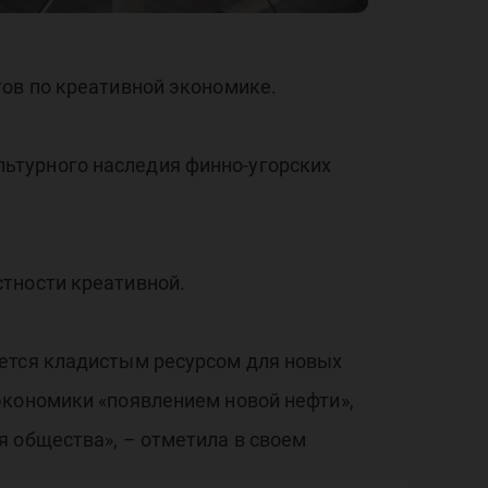
ми
тов по креативной экономике.
ьтурного наследия финно-угорских
тности креативной.
яется кладистым ресурсом для новых
экономики «появлением новой нефти»,
я общества», – отметила в своем