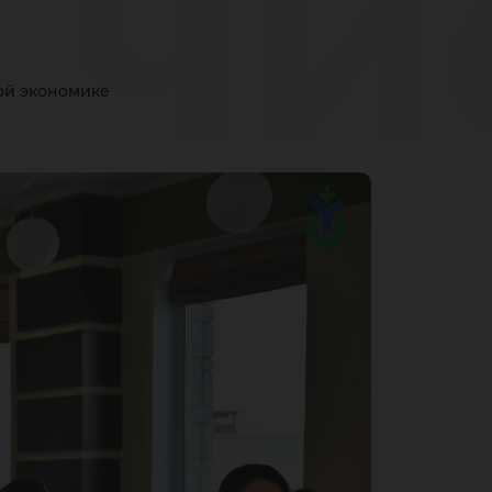
 чи
ой экономике
ит
рса