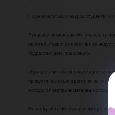
По результатам конкурса студенты ЮГ
Лучшей в номинации «Ключевые тренды
работой «Развитие креативных индуст
подрастающего поколения».
«Думаю, тематика конкурса достаточно
продукта, а в нашем регионе, за счет 
молодых предпринимателей, которые хо
В своей работе Ксения рассмотрела кр