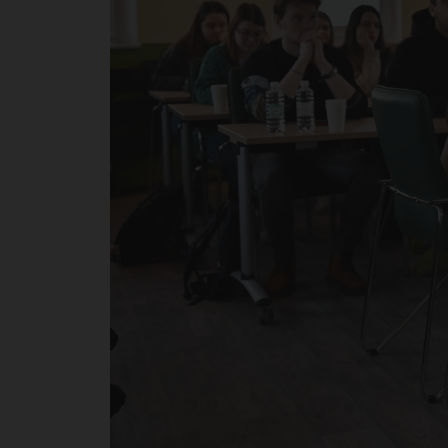
пр
кр