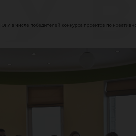
У в
 ЮГУ в числе победителей конкурса проектов по креативн
бед
нку