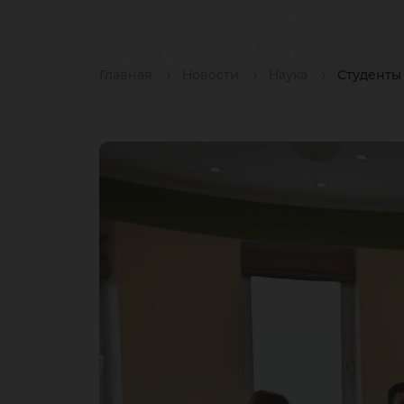
ЮГ
Главная
Новости
Наука
Студенты
по
ко