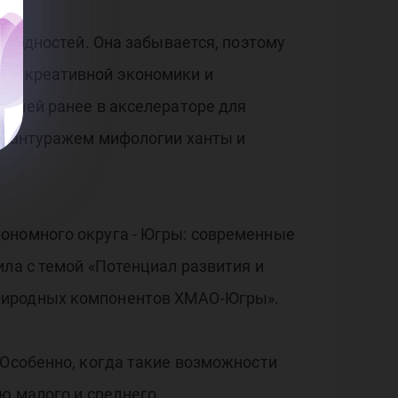
народностей. Она забывается, поэтому
тия креативной экономики и
авшей ранее в акселераторе для
 с антуражем мифологии ханты и
тономного округа - Югры: современные
ила с темой «Потенциал развития и
природных компонентов ХМАО-Югры».
 Особенно, когда такие возможности
ию малого и среднего