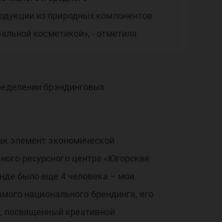
родукции из природных компонентов
ральной косметикой», - отметила
пределении брэндинговых
как элемент экономической
ного ресурсного центра «Югорская
нде было еще 4 человека – мои
амого национального брендинга, его
у, посвященный креативной