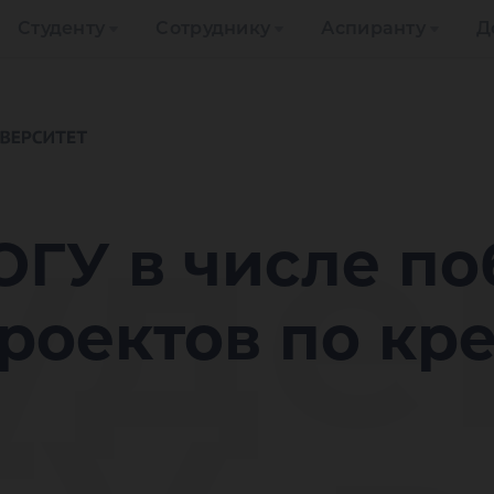
Студенту
Сотруднику
Аспиранту
Д
уде
ЮГУ в числе п
роектов по кр