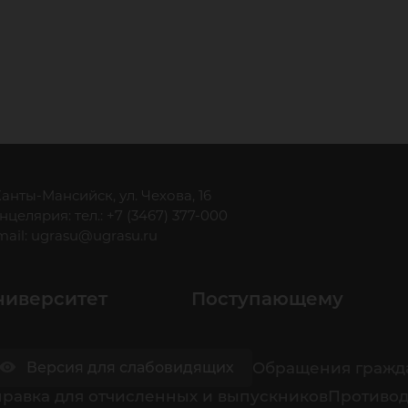
 Ханты-Мансийск, ул. Чехова, 16
нцелярия: тел.: +7 (3467) 377-000
mail:
ugrasu@ugrasu.ru
ниверситет
Поступающему
Обращения гражд
Версия для слабовидящих
равка для отчисленных и выпускников
Противод