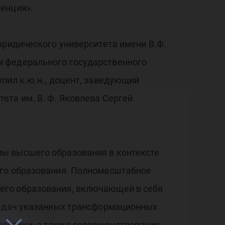
енция».
юридического университета имени В.Ф.
м федерального государственного
пил к.ю.н., доцент, заведующий
ета им. В. Ф. Яковлева Сергей
мы высшего образования в контексте
его образования. Полномасштабное
его образования, включающей в себя
 задач указанных трансформационных
олитики, а также совершенствования