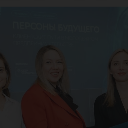
вы
нди
ук