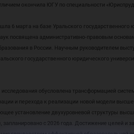
отличием окончила ЮГУ по специальности «Юриспруд
шла 6 марта на базе Уральского государственного 
наук посвящена административно-правовым основа
бразования в России. Научным руководителем высту
льского государственного юридического университ
 исследования обусловлена трансформацией систе
рации и перехода к реализации новой модели высш
ющее установление двухуровневой структуры высш
, запланировано с 2026 года. Достижение целей и
ния государством эффективной образовательной п