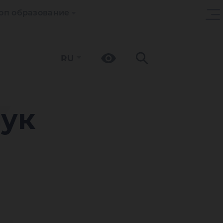
оп образование
RU
У
аук