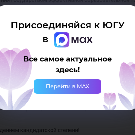
еского воздействия, важной частью которого являе
Присоединяйся к ЮГУ
в
рованы значимые и актуальные проблемы, связанн
в сфере высшего образования в разрезе его инстит
Все самое актуальное
подход к применению правового инструментария, п
здесь!
осуществления контрольной (надзорной) деятельнос
Перейти в MAX
средств, задействованных в правовом регулирова
 в проекты нормативных документов, могут быть 
 а также правоприменительной практики.
дением кандидатской степени!