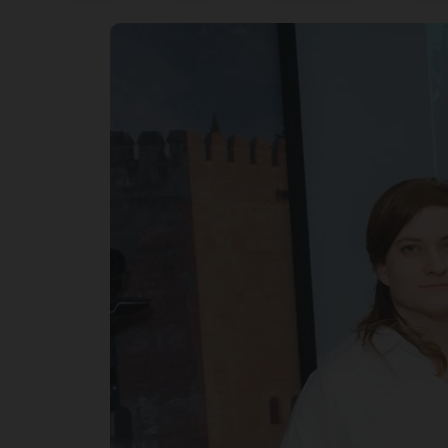
но
ка
на