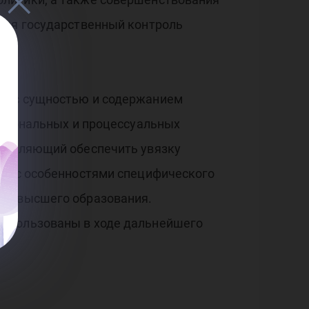
тся государственный контроль
ые с сущностью и содержанием
уциональных и процессуальных
озволяющий обеспечить увязку
ти с особенностями специфического
нии высшего образования.
использованы в ходе дальнейшего