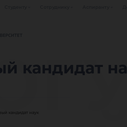
Студенту
Сотруднику
Аспиранту
Д
ЮГ
ый кандидат н
вый кандидат наук