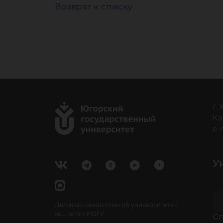
Возврат к списку
г.
Ка
e-
У
Делитесь новостями об университете с
хештегом #ЮГУ
Cп