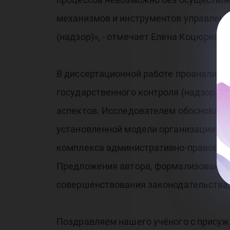
механизмов и инструментов управленч
(надзор)», - отмечает Елена Коцюрко.
В диссертационной работе проанализи
государственного контроля (надзора) 
аспектов. Исследователем обоснован 
установленной модели организации и 
комплекса административно-правовых 
Предложения автора, формализованные
совершенствования законодательства,
Поздравляем нашего учёного с присуж