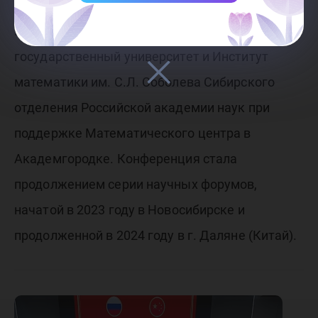
Китае. Отметим, что организаторами
мероприятия выступили Новосибирский
государственный университет и Институт
математики им. С.Л. Соболева Сибирского
отделения Российской академии наук при
поддержке Математического центра в
Академгородке. Конференция стала
продолжением серии научных форумов,
начатой в 2023 году в Новосибирске и
продолженной в 2024 году в г. Даляне (Китай).