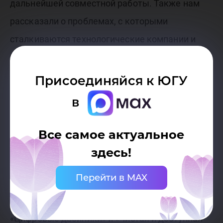
дальнейшей совместной работы. Также нам
рассказали о проблемах, с которыми
сталкиваются технологические компании и
проектные команды», - отметил Станислав
Долингер.
Присоединяйся к ЮГУ
в
Добавим, что в нашем университете есть
разработки, направленные на решения
Все самое актуальное
проблем устойчивого развития страны. Они, в
здесь!
частности, касаются виртуальной реальности,
Перейти в MAX
цифровизации и зелёной энергетики. Среди
них такие проекты, как «VR-тренажеры»,
«Цифровые двойники» и «Чистая и доступная