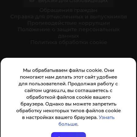
Версия для слабовидящих
Обращения граждан
Cправка для отчисленных и выпускников
Противодействие коррупции
Положение о защите персональных
данных
Политика обработки cookie
Ваше мнение формирует официальный рейтинг
Мы обрабатываем файлы cookie. Они
организации:
помогают нам делать этот сайт удобнее
для пользователей. Продолжая работу с
сайтом ugrasu.ru, вы соглашаетесь с
обработкой файлов cookie вашего
браузера. Однако вы можете запретить
обработку некоторых типов файлов cookie
Анкета доступна по QR-коду, а так же по прямой
в настройках вашего браузера.
Узнать
ссылке
больше
.