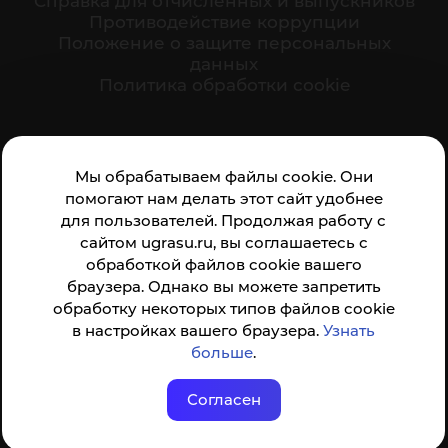
Cправка для отчисленных и выпускников
Противодействие коррупции
Положение о защите персональных
данных
Политика обработки cookie
Ваше мнение формирует официальный рейтинг
Мы обрабатываем файлы cookie. Они
организации:
помогают нам делать этот сайт удобнее
для пользователей. Продолжая работу с
сайтом ugrasu.ru, вы соглашаетесь с
обработкой файлов cookie вашего
браузера. Однако вы можете запретить
обработку некоторых типов файлов cookie
Анкета доступна по QR-коду, а так же по прямой
в настройках вашего браузера.
Узнать
ссылке
больше
.
Согласен
© ФГБОУ ВО ЮГУ 2001–2026