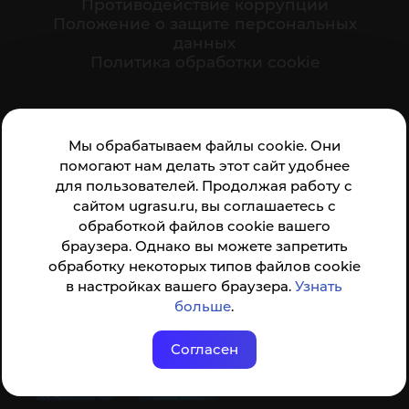
Противодействие коррупции
Положение о защите персональных
данных
Политика обработки cookie
Ваше мнение формирует официальный рейтинг
Мы обрабатываем файлы cookie. Они
организации:
помогают нам делать этот сайт удобнее
для пользователей. Продолжая работу с
сайтом ugrasu.ru, вы соглашаетесь с
обработкой файлов cookie вашего
браузера. Однако вы можете запретить
обработку некоторых типов файлов cookie
Анкета доступна по QR-коду, а так же по прямой
в настройках вашего браузера.
Узнать
ссылке
больше
.
Согласен
© ФГБОУ ВО ЮГУ 2001–2026