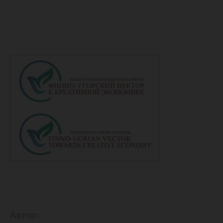
угорски
к креат
экономи
Автор: