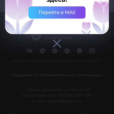
Перейти в MAX
Делитесь новостями об университете с хештегом #ЮГУ
Сведения об образовательной организации
г. Ханты-Мансийск, ул. Чехова, 16
Канцелярия: тел.: +7 (3467) 377-000
e-mail:
ugrasu@ugrasu.ru