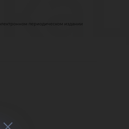
кац
 электронном периодическом издании
ро
оди