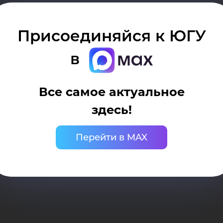
дан
Присоединяйся к ЮГУ
в
осударственного университета
Все самое актуальное
ько при наличии активной (кликабельной) ссыл
гар
рситета. Ссылка должна находиться непосредст
здесь!
Перейти в MAX