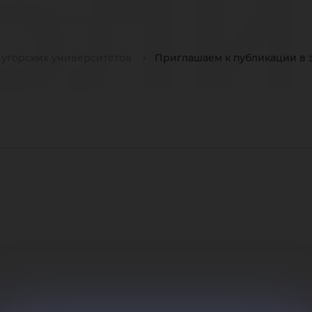
бли
угорских университетов
Приглашаем к публикации в
ект
ри