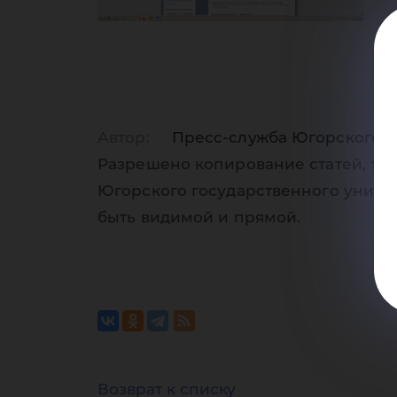
из
Автор:
Пресс-служба Югорского г
Разрешено копирование статей, тол
"О
Югорского государственного униве
быть видимой и прямой.
Возврат к списку