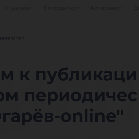
Студенту
Сотруднику
Аспиранту
Д
игл
м к публикаци
ом периодиче
гарёв-online"