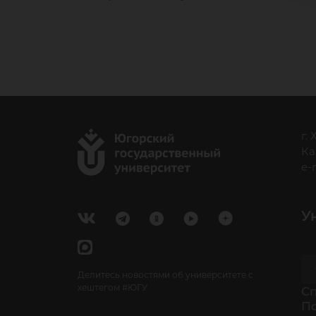
г.
Ка
e-
У
Делитесь новостями об университете с
хештегом #ЮГУ
Cп
П