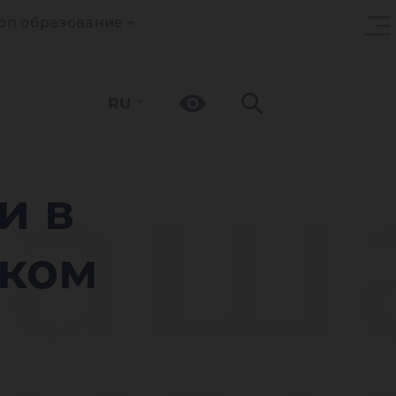
оп образование
RU
аш
и в
ском