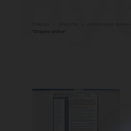
пу
Главная
Новости
Ассоциация финно-
эл
"Огарёв-online"
пе