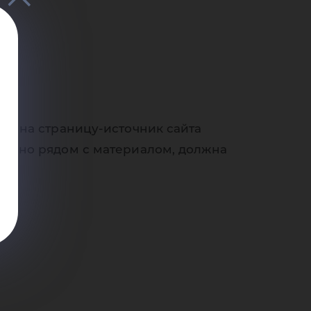
ии
ки на страницу-источник сайта
ёв-o
венно рядом с материалом, должна