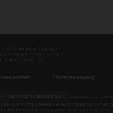
 Ханты-Мансийск, ул. Чехова, 16
нцелярия: тел.: +7 (3467) 377-000
mail:
ugrasu@ugrasu.ru
ниверситет
Поступающему
Обращения гражд
Версия для слабовидящих
равка для отчисленных и выпускников
Противод
оложение о защите персональных данных
Полити