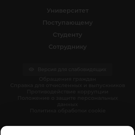
Университет
Поступающему
Студенту
Сотруднику
Версия для слабовидящих
Обращения граждан
Cправка для отчисленных и выпускников
Противодействие коррупции
Положение о защите персональных
данных
Политика обработки cookie
Ваше мнение формирует официальный рейтинг