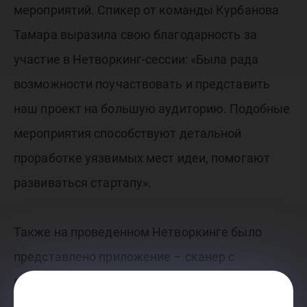
мероприятий. Спикер от команды Курбанова
Тамара выразила свою благодарность за
участие в Нетворкинг-сессии: «Была рада
возможности поучаствовать и представить
наш проект на большую аудиторию. Подобные
мероприятия способствуют детальной
проработке уязвимых мест идеи, помогают
развиваться стартапу».
Также на проведенном Нетворкинге было
представлено приложение – сканер с
голосовым помощником для получения
информации о продуктах в гипермаркетах