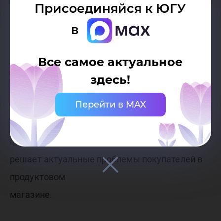
Присоединяйся к ЮГУ
«СКАН-ПРОДУКТ». Приложение быстро и
в
просто передает информацию о продукте
(состав, кбжу, аллергены, срок годности,
Все самое актуальное
производитель, калории) с помощью
здесь!
голосового помощника без лишней обработки
Перейти в MAX
упаковки и затрат времени на это, и в отличие
от сканера в магазине, который говорит
покупателю только цену продукта, что сразу
решает актуальные проблемы покупателей в
продуктовом
магазине.