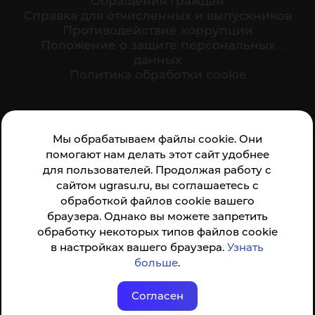
Обращения граждан
Cправка для отчисленных и выпускников
Противодействие коррупции
Положение о защите персональных
данных
Политика обработки cookie
Ваше мнение формирует официальный рейтинг
Мы обрабатываем файлы cookie. Они
организации:
помогают нам делать этот сайт удобнее
для пользователей. Продолжая работу с
сайтом ugrasu.ru, вы соглашаетесь с
обработкой файлов cookie вашего
браузера. Однако вы можете запретить
обработку некоторых типов файлов cookie
Анкета доступна по QR-коду, а так же по прямой
в настройках вашего браузера.
Узнать
ссылке
больше
.
Согласен
© ФГБОУ ВО ЮГУ 2001–2026