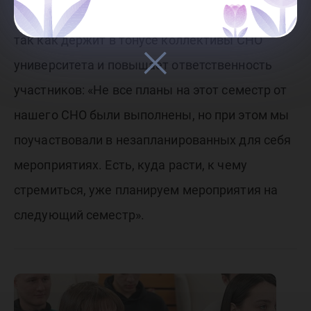
волнительным, но полезным мероприятием,
так как держит в тонусе коллективы СНО
университета и повышает ответственность
участников: «Не все планы на этот семестр от
нашего СНО были выполнены, но при этом мы
поучаствовали в незапланированных для себя
мероприятиях. Есть, куда расти, к чему
стремиться, уже планируем мероприятия на
следующий семестр».