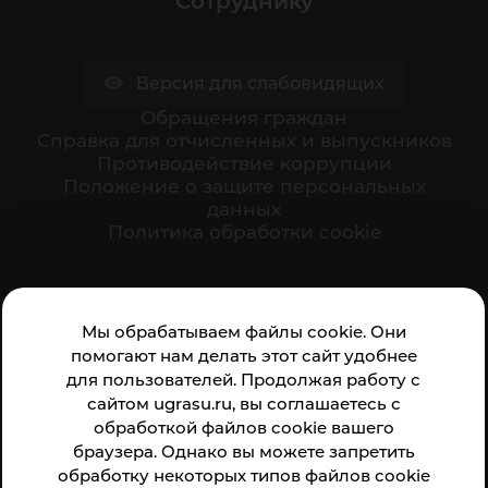
Сотруднику
Версия для слабовидящих
Обращения граждан
Cправка для отчисленных и выпускников
Противодействие коррупции
Положение о защите персональных
данных
Политика обработки cookie
Ваше мнение формирует официальный рейтинг
Мы обрабатываем файлы cookie. Они
организации:
помогают нам делать этот сайт удобнее
для пользователей. Продолжая работу с
сайтом ugrasu.ru, вы соглашаетесь с
обработкой файлов cookie вашего
браузера. Однако вы можете запретить
обработку некоторых типов файлов cookie
Анкета доступна по QR-коду, а так же по прямой