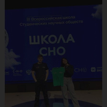
школе
студенч
научных
обществ