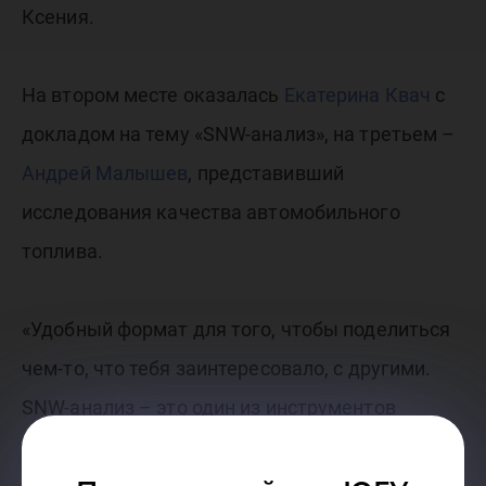
Ксения.
На втором месте оказалась
Екатерина Квач
с
докладом на тему «SNW-анализ», на третьем –
Андрей Малышев
, представивший
исследования качества автомобильного
топлива.
«Удобный формат для того, чтобы поделиться
чем-то, что тебя заинтересовало, с другими.
SNW-анализ – это один из инструментов
стратегического менеджмента, позволяющий
оценить сильные, слабые и нейтральные