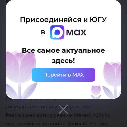
Присоединяйся к ЮГУ
в
Все самое актуальное
здесь!
Перейти в MAX
Дата публикации:
22.12.2025
Автор:
Пресс-служба Югорского
государственного университета
Разрешено копирование статей, только
при наличии активной (кликабельной)