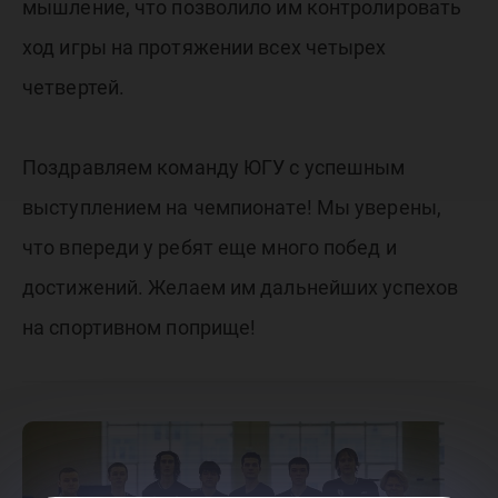
мышление, что позволило им контролировать
ход игры на протяжении всех четырех
четвертей.
Поздравляем команду ЮГУ с успешным
выступлением на чемпионате! Мы уверены,
что впереди у ребят еще много побед и
достижений. Желаем им дальнейших успехов
на спортивном поприще!