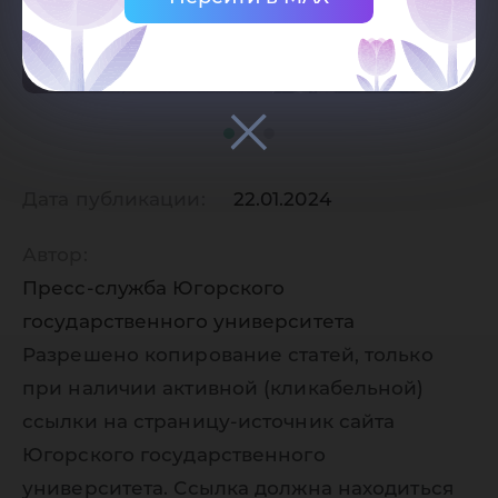
Дата публикации:
22.01.2024
Автор:
Пресс-служба Югорского
государственного университета
Разрешено копирование статей, только
при наличии активной (кликабельной)
ссылки на страницу-источник сайта
Югорского государственного
университета. Ссылка должна находиться