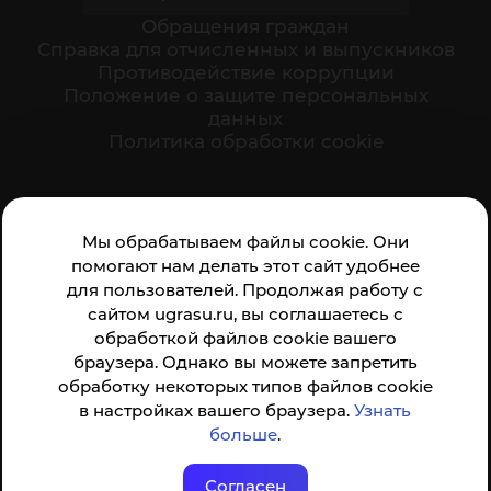
Обращения граждан
Cправка для отчисленных и выпускников
Противодействие коррупции
Положение о защите персональных
данных
Политика обработки cookie
Ваше мнение формирует официальный рейтинг
Мы обрабатываем файлы cookie. Они
организации:
помогают нам делать этот сайт удобнее
для пользователей. Продолжая работу с
сайтом ugrasu.ru, вы соглашаетесь с
обработкой файлов cookie вашего
браузера. Однако вы можете запретить
обработку некоторых типов файлов cookie
Анкета доступна по QR-коду, а так же по прямой
в настройках вашего браузера.
Узнать
ссылке
больше
.
Согласен