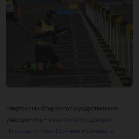
гонках н
Первенс
России 
биатлон
Спортсмены Югорского государственного
университета –
Иван Филатов
,
Дмитрий
Пересецкий
,
Иван Горячкин
и
Елизавета