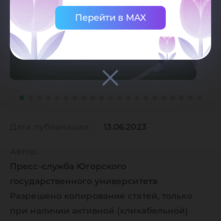
Перейти в MAX
Дата публикации:
13.06.2023
Автор:
Пресс-служба Югорского
государственного университета
Разрешено копирование статей, только
при наличии активной (кликабельной)