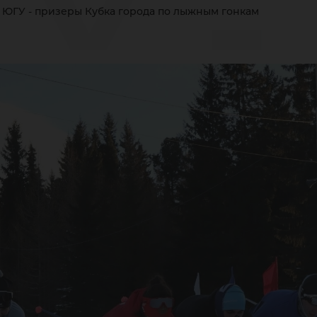
У -
 ЮГУ - призеры Кубка города по лыжным гонкам
из
бка