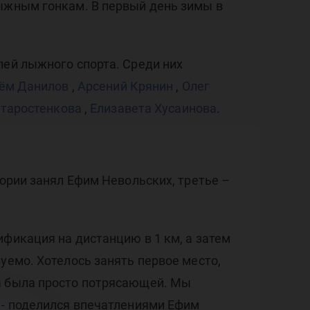
ым
лыжным гонкам. В первый день зимы в
лей лыжного спорта. Среди них
ём Данилов
,
Арсений Крянин
,
Олег
м
Старостенкова
,
Елизавета Хусаинова
.
гории занял Ефим Невольских, третье –
ификация на дистанцию в 1 км, а затем
уемо. Хотелось занять первое место,
ра была просто потрясающей. Мы
 - поделился впечатлениями Ефим