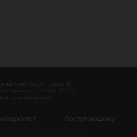
 Ханты-Мансийск, ул. Чехова, 16
нцелярия: тел.: +7 (3467) 377-000
mail:
ugrasu@ugrasu.ru
ниверситет
Поступающему