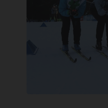
го
по