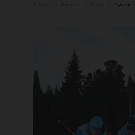
ЮГ
Главная
Новости
Спорт
Студенты
пр
Ку