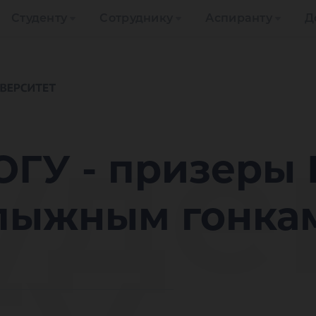
Студенту
Сотруднику
Аспиранту
Д
уде
ЮГУ - призеры 
 лыжным гонка