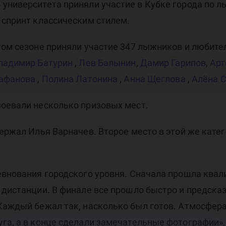
ыжн
университета приняли участие в Кубке города по 
 спринт классическим стилем.
том сезоне приняли участие 347 лыжников и любите
ладимир Батурин
,
Лев Балынин
,
Дамир Гарипов
,
Арт
нка
афанова
,
Полина Латонина
,
Анна Щеглова
,
Алёна 
воевали несколько призовых мест.
держал Илья Варначев. Второе место в этой же кате
евнования городского уровня. Сначала прошла квал
 дистанции. В финале все прошло быстро и предсказ
 Каждый бежал так, насколько был готов. Атмосфе
га, а в конце сделали замечательные фотографии»,