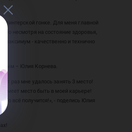
 спринтерской гонке. Для меня главной
. Но несмотря на состояние здоровья,
а максимум - качественно и технично
зовым – Юлия Корнева.
тот раз мне удалось занять 3 место!
я имеет место быть в моей карьере!
то всё получится!», - поделись Юлия
ах!