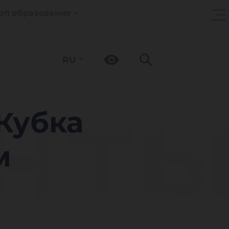
оп образование
RU
нт
Кубка
м