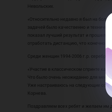
Невольских.
«Относительно недавно я был на больн
задачей было качественно и технично 
показал лучший результат и прошел в 
отработать дистанцию, что конечно и 
Среди женщин 1994-2006 г.р. серебря
«Участие в классическом спринте кажд
Что было очень неожиданно для меня! 
Уже настраиваюсь на следующие соревн
Корнева.
Поздравляем всех ребят и желаем им 