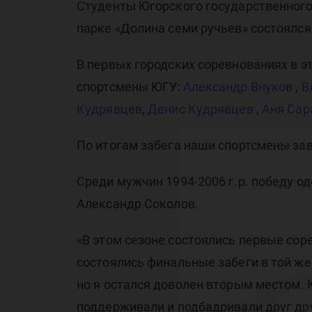
л
Студенты Югорского государственного 
парке «Долина семи ручьев» состоялся
В первых городских соревнованиях в э
спортсмены ЮГУ:
Александр Внуков
,
В
го
Кудрявцев
,
Денис Кудрявцев
,
Аня Сар
По итогам забега наши спортсмены за
Среди мужчин 1994-2006 г.р. победу о
Александр Соколов.
«В этом сезоне состоялись первые сор
состоялись финальные забеги в той же
но я остался доволен вторым местом.
поддерживали и подбадривали друг дру