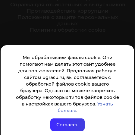
Cправка для отчисленных и выпускников
Противодействие коррупции
Положение о защите персональных
данных
Политика обработки cookie
Ваше мнение формирует официальный рейтинг
Мы обрабатываем файлы cookie. Они
организации:
помогают нам делать этот сайт удобнее
для пользователей. Продолжая работу с
сайтом ugrasu.ru, вы соглашаетесь с
обработкой файлов cookie вашего
браузера. Однако вы можете запретить
обработку некоторых типов файлов cookie
Анкета доступна по QR-коду, а так же по прямой
в настройках вашего браузера.
Узнать
ссылке
больше
.
Согласен
© ФГБОУ ВО ЮГУ 2001–2026