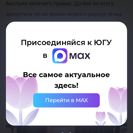
быстрее залечить травму. До боя по итогу
допустили, но во время первого раунда сечка
начала кровоточить и врач меня отстранил.
Было обидно, что так вышло. Вылечусь и буду
Присоединяйся к ЮГУ
дальше выступать на различных
в
соревнованиях».
Все самое актуальное
здесь!
Перейти в MAX