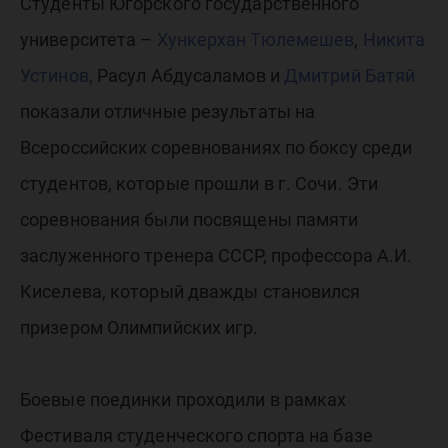
по бокс
Студенты Югорского государственного
университета –
Хункерхан Тюлемешев
,
Никита
студент
Устинов,
Расул Абдусаламов и
Дмитрий Батяй
показали отличные результаты на
памяти А
Всероссийских соревнованиях по боксу среди
студентов, которые прошли в г. Сочи. Эти
Киселев
соревнования были посвящены памяти
заслуженного тренера СССР, профессора А.И.
Киселева, который дважды становился
призером Олимпийских игр.
Боевые поединки проходили в рамках
Фестиваля студенческого спорта на базе