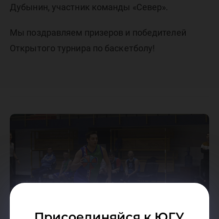
Дубынин, участник команды «Север».
Мы поздравляем призеров и победителей
Открытого турнира по баскетболу!
Присоединяйся к ЮГУ