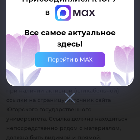
в
Все самое актуальное
Дата публикации:
11.10.2021
здесь!
Автор:
Перейти в MAX
Пресс-служба Югорского
государственного университета
Разрешено копирование статей, только
при наличии активной (кликабельной)
ссылки на страницу-источник сайта
Югорского государственного
университета. Ссылка должна находиться
непосредственно рядом с материалом,
должна быть видимой и прямой.