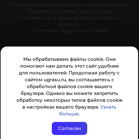
Cправка для отчисленных и выпускников
Противодействие коррупции
Положение о защите персональных
данных
Политика обработки cookie
Ваше мнение формирует официальный рейтинг
Мы обрабатываем файлы cookie. Они
организации:
помогают нам делать этот сайт удобнее
для пользователей. Продолжая работу с
сайтом ugrasu.ru, вы соглашаетесь с
обработкой файлов cookie вашего
браузера. Однако вы можете запретить
обработку некоторых типов файлов cookie
Анкета доступна по QR-коду, а так же по прямой
в настройках вашего браузера.
Узнать
ссылке
больше
.
Согласен
© ФГБОУ ВО ЮГУ 2001–2026