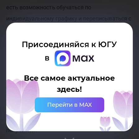
есть возможность обучаться по
индивидуальному графику и переписываться с
преподавателями лично. Мне понравилось, что
можно получать образование, когда
Присоединяйся к ЮГУ
находишься на сборах и соревнованиях», –
в
рассказал Сергей.
Все самое актуальное
Также выпускники побывали в нашей
здесь!
тренерской и оставили свои автографы.
Перейти в MAX
Сергей Ермилов дал наставление студентам-
лыжникам: «Не сдавайтесь! Если есть цель, всё
получится».