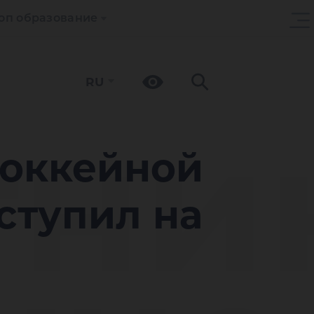
оп образование
RU
тни
хоккейной
ступил на