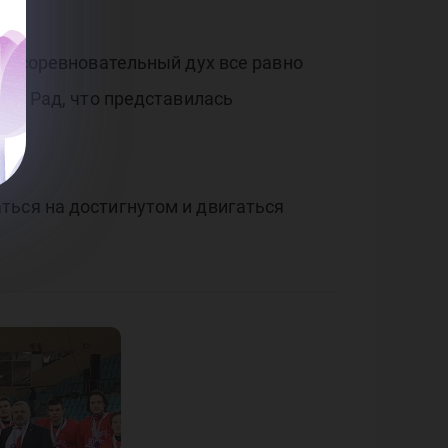
у, соревновательный дух все равно
ые. Рад, что представилась
ав.
ться на достигнутом и двигаться