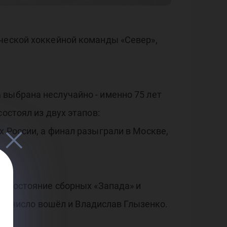
е
нческой хоккейной команды «Север»,
» С
 выбрана неслучайно - именно 75 лет
остоял из двух этапов:
 России, а финал разыграли в Москве,
отивостояние сборных «Запада» и
 их число вошёл и Владислав Глызенко.