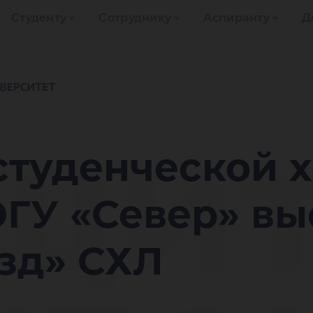
Студенту
Сотруднику
Аспиранту
Д
щи
студенческой 
ГУ «Север» вы
зд» СХЛ