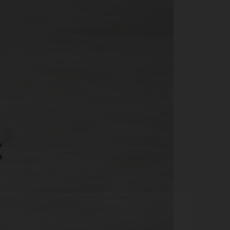
Се
пил