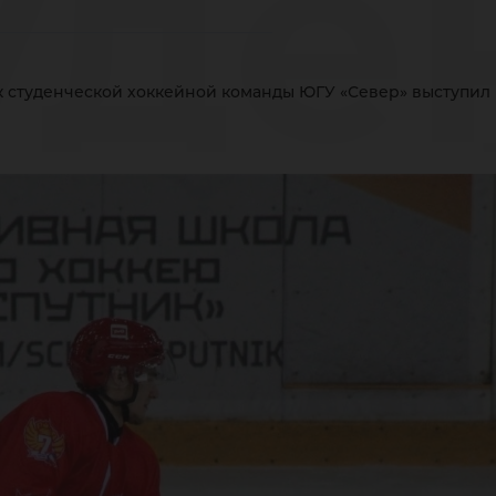
уде
 студенческой хоккейной команды ЮГУ «Север» выступил 
кке
ма