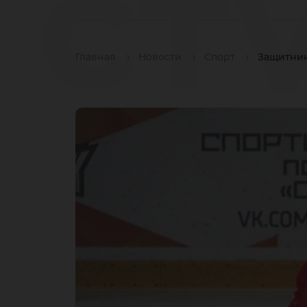
ст
Главная
Новости
Спорт
Защитник
хо
ко