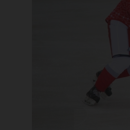
ЮГ
вы