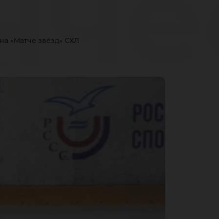
нче
на «Матче звёзд» СХЛ
йн
нды