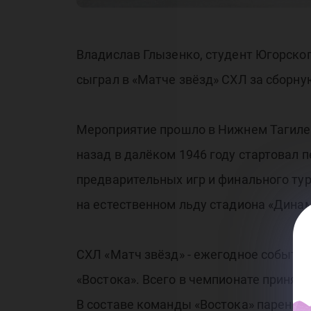
«М
Владислав Глызенко, студент Югорског
сыграл в «Матче звёзд» СХЛ за сборну
зв
Мероприятие прошло в Нижнем Тагиле 2
назад в далёком 1946 году стартовал п
предварительных игр и финального тур
на естественном льду стадиона «Динам
СХЛ «Матч звёзд» - ежегодное событие
«Востока». Всего в чемпионате приняло
В составе команды «Востока» парень о