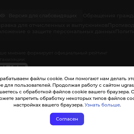
Обращения гражд
Версия для слабовидящих
равка для отчисленных и выпускников
Противод
оложение о защите персональных данных
Полити
ше мнение формирует официальный рейтинг
ганизации:
рабатываем файлы cookie. Они помогают нам делать это
е для пользователей. Продолжая работу с сайтом ugrasu
шаетесь с обработкой файлов cookie вашего браузера. 
ожете запретить обработку некоторых типов файлов coo
кета доступна по QR-коду, а так же по прямой
настройках вашего браузера.
Узнать больше
.
ылке
Согласен