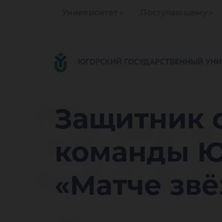
Университет
Поступающему
За
Защитник 
команды Ю
«Матче звё