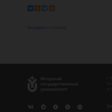
Возврат к списку
г.
Ка
e-
У