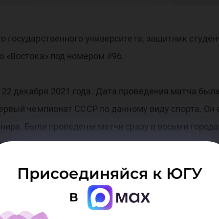
атч
о государственного университета, защитник студе
ю «Востока» под номером #96.
ёзд
2 декабря 2021 года. Дата проведения матча была
ервый чемпионат СССР по данному виду спорта. Он с
нира. Были проведены матчи сразу в восьми городах
о».
Присоединяйся к ЮГУ
 страны, которое включает в себя мастер-шоу и пр
в
 участие 34 лучших игрока из 13 регионов России. В
быграл соперников со счётом 8:5.