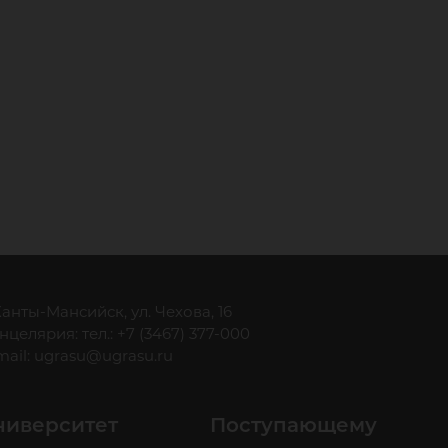
 Ханты-Мансийск, ул. Чехова, 16
нцелярия: тел.: +7 (3467) 377-000
mail:
ugrasu@ugrasu.ru
ниверситет
Поступающему