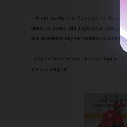
«Не сказал бы, что было легко. Хоть 
присутствовал. Да и тренеры перед иг
возможность поучаствовать в соревнов
Поздравляем Владислава и сборную ко
только вперёд!