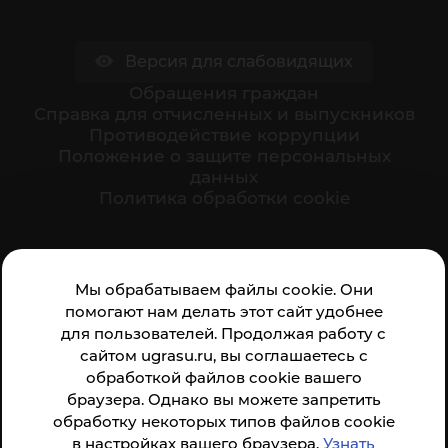
Версия для слабовидящих
Обращения граждан
Cправка для отчисленных и выпускников
Противодействие коррупции
Положение о защите персональных
данных
Политика обработки cookie
Ваше мнение формирует официальный рейтинг
Мы обрабатываем файлы cookie. Они
организации:
помогают нам делать этот сайт удобнее
для пользователей. Продолжая работу с
сайтом ugrasu.ru, вы соглашаетесь с
обработкой файлов cookie вашего
браузера. Однако вы можете запретить
обработку некоторых типов файлов cookie
Анкета доступна по QR-коду, а так же по прямой
в настройках вашего браузера.
Узнать