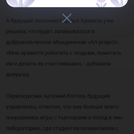
А будущий экономист Дарья Криваль уже
решила, что будет записываться в
добровольческое объединение «Art-project».
«Мне нравится работать с людьми, помогать
им и делать их счастливыми», - добавила
девушка.
Первокурсник Артемий Коптев, будущий
управленец, отметил, что ему больше всего
понравились игры с тьюторами и поход в лин-
лабораторию, где студентов познакомили с