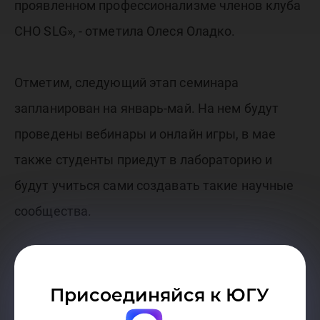
проявленном профессионализме членов клуба
СНО SLG», - отметила Олеся Оладко.
Отметим, следующий этап семинара
запланирован на январь-май. На нем будут
проведены вебинары и онлайн игры, в мае
также студенты приедут в лабораторию и
будут учиться сами создавать такие научные
сообщества.
Справочно:
Присоединяйся к ЮГУ
Студенческое научное общество (СНО)