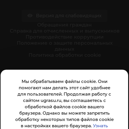
Версия для слабовидящих
Обращения граждан
Cправка для отчисленных и выпускников
Противодействие коррупции
Положение о защите персональных
данных
Политика обработки cookie
Ваше мнение формирует официальный рейтинг
Мы обрабатываем файлы cookie. Они
организации:
помогают нам делать этот сайт удобнее
для пользователей. Продолжая работу с
сайтом ugrasu.ru, вы соглашаетесь с
обработкой файлов cookie вашего
браузера. Однако вы можете запретить
обработку некоторых типов файлов cookie
Анкета доступна по QR-коду, а так же по прямой
в настройках вашего браузера.
Узнать
ссылке