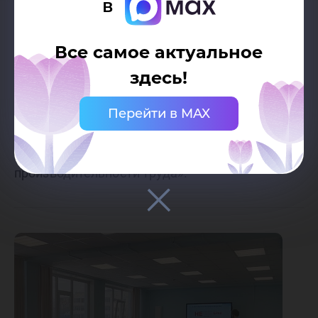
в
создают в вузах для того, чтобы студенты
могли заниматься наукой. В ЮГУ их 8,
Все самое актуальное
объединенных воедино. СНО лин-лаборатории
здесь!
называется «Smart Lean Group» и занимается
Перейти в MAX
оно исследованием по оптимизации бизнес-
процессов компаний и повышением
производительности труда».