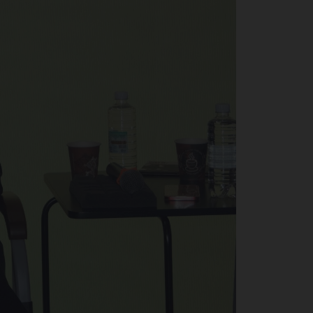
ой
лов