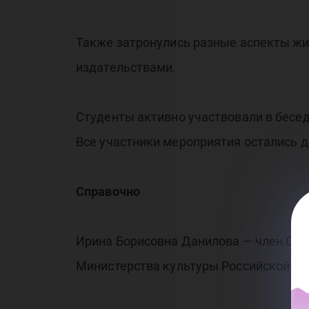
Также затронулись разные аспекты жиз
издательствами.
Студенты активно участвовали в бесе
Все участники мероприятия остались 
Справочно
Ирина Борисовна Данилова — член Союз
Министерства культуры Российской Фе