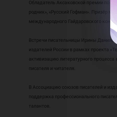
Обладатель Аксаковской премии по лит
родник», «Русский Гофман». Призёр ме
международного Гайдаровского конкур
Встречи писательницы Ирины Данилово
издателей России в рамках проекта «Т
активизацию литературного процесса в
писателя и читателя.
В Ассоциацию союзов писателей и изд
поддержка профессионального писател
талантов.