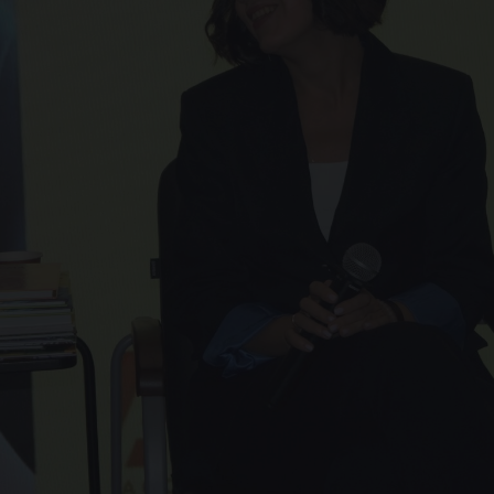
ин
ни