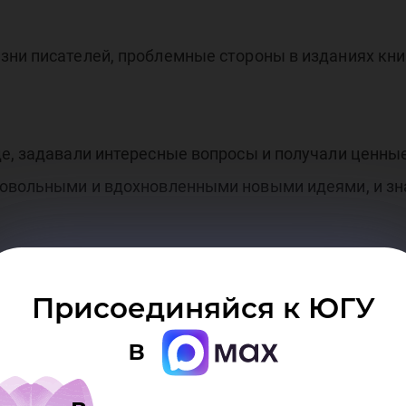
ни писателей, проблемные стороны в изданиях кни
де, задавали интересные вопросы и получали ценны
довольными и вдохновленными новыми идеями, и з
Присоединяйся к ЮГУ
а писателей Санкт-Петербурга, участник Национал
в
дерации 2022 года.