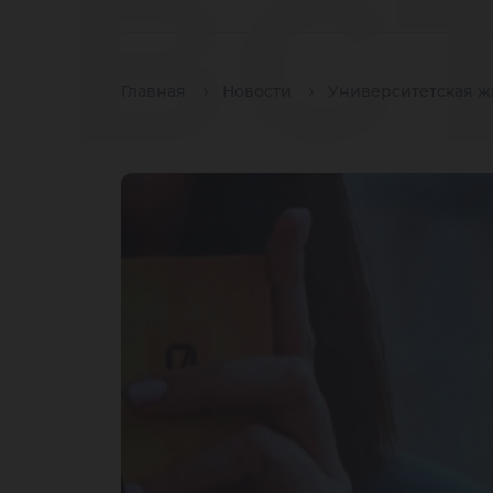
вс
Главная
Новости
Университетская ж
пи
де