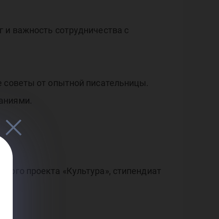
г и важность сотрудничества с
е советы от опытной писательницы.
наниями.
ьного проекта «Культура», стипендиат