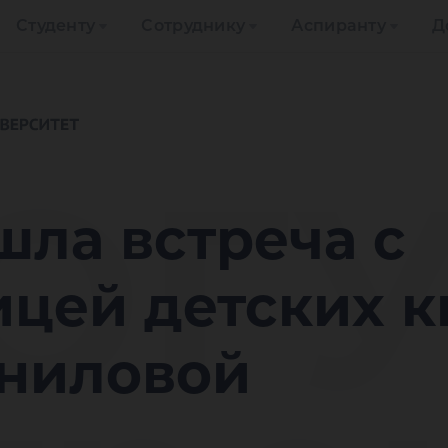
Студенту
Сотруднику
Аспиранту
Д
ЮГУ
шла встреча с
ицей детских к
ниловой