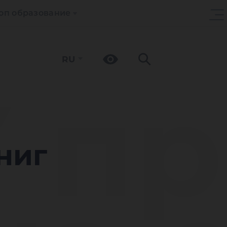
оп образование
RU
 п
ниг