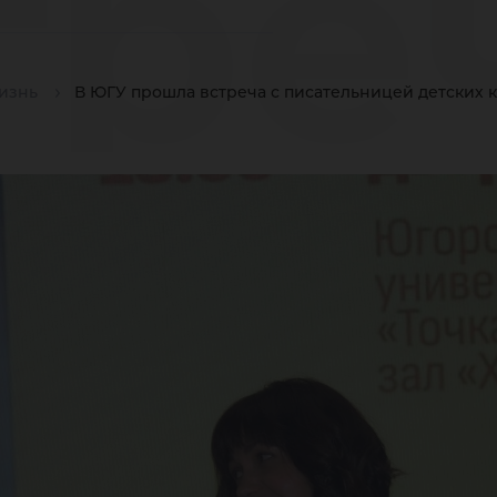
тре
изнь
В ЮГУ прошла встреча с писательницей детских
сат
тск