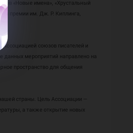
урсов «Новые имена», «Хрустальный
ой премии им. Дж. Р. Киплинга,
ы Ассоциацией союзов писателей и
ие данных мероприятий направлено на
урное пространство для общения
нашей страны. Цель Ассоциации —
ратуры, а также открытие новых