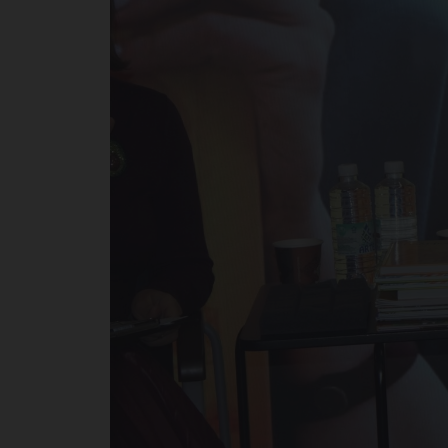
Ир
Да