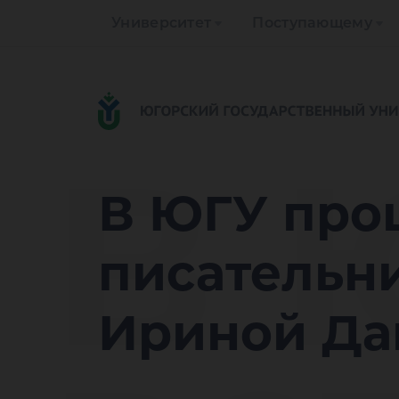
Университет
Поступающему
В 
В ЮГУ про
писательн
Ириной Да