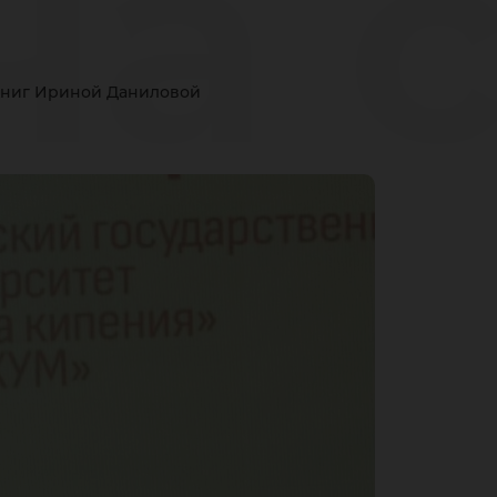
ча 
 книг Ириной Даниловой
ел
их 