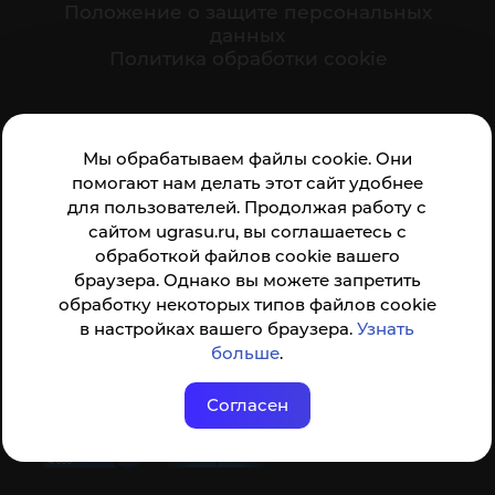
Положение о защите персональных
данных
Политика обработки cookie
Ваше мнение формирует официальный рейтинг
Мы обрабатываем файлы cookie. Они
организации:
помогают нам делать этот сайт удобнее
для пользователей. Продолжая работу с
сайтом ugrasu.ru, вы соглашаетесь с
обработкой файлов cookie вашего
браузера. Однако вы можете запретить
обработку некоторых типов файлов cookie
Анкета доступна по QR-коду, а так же по прямой
в настройках вашего браузера.
Узнать
ссылке
больше
.
Согласен
© ФГБОУ ВО ЮГУ 2001–2026