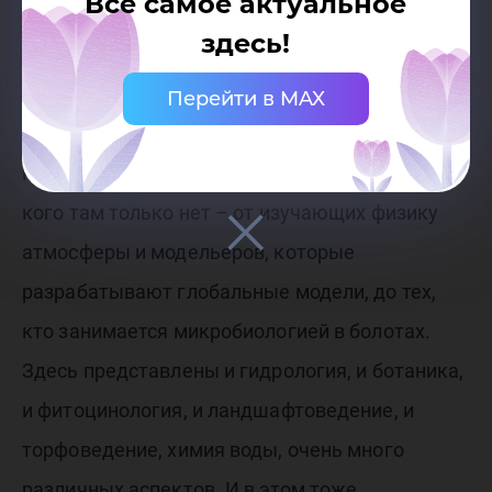
Все самое актуальное
специалистов, в том числе молодых, которые
здесь!
стали заниматься болотами, поскольку это
связано с углеродом. Эта проблематика очень
Перейти в MAX
резко расширяет круг участников. Если мы
посмотрим на программу этого симпозиума,
кого там только нет – от изучающих физику
атмосферы и модельеров, которые
разрабатывают глобальные модели, до тех,
кто занимается микробиологией в болотах.
Здесь представлены и гидрология, и ботаника,
и фитоцинология, и ландшафтоведение, и
торфоведение, химия воды, очень много
различных аспектов. И в этом тоже