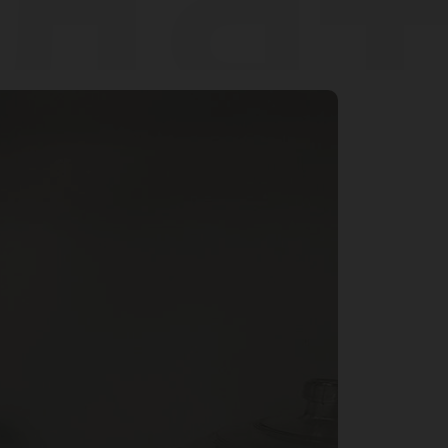
дя
до