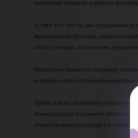
изменения климата» в рамках Важнейш
«Ставя этот метод, мы продолжаем пре
фумигации-экстракции - наиболее над
азота) в почвах, хотя и очень трудоёмк
Микробная биомасса напрямую связана
условиям количественный микробиолог
Пробы для исследования учёные отобра
возможны рост и развитие (вегетация)
элементе микроландшафта в понижени