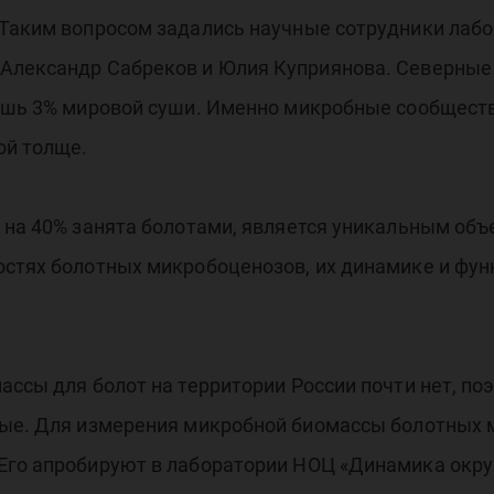
 Таким вопросом задались научные сотрудники лаб
Александр Сабреков и Юлия Куприянова. Северные 
 лишь 3% мировой суши. Именно микробные сообщес
ой толще.
й на 40% занята болотами, является уникальным об
стях болотных микробоценозов, их динамике и фун
ассы для болот на территории России почти нет, по
вые. Для измерения микробной биомассы болотных
 Его апробируют в лаборатории НОЦ «Динамика ок