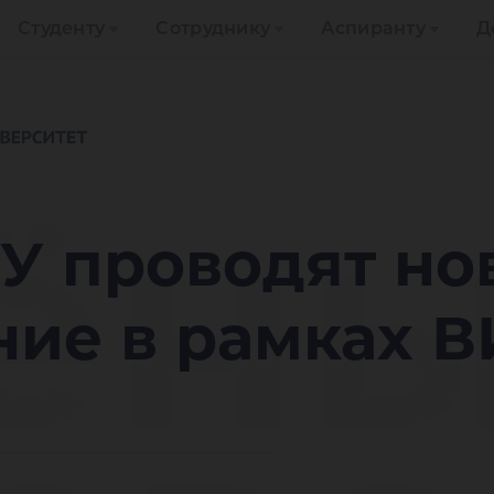
Студенту
Сотруднику
Аспиранту
Д
ён
У проводят но
ие в рамках В