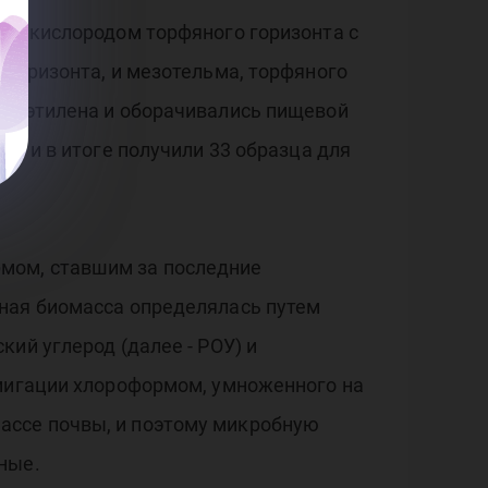
ого кислородом торфяного горизонта с
 горизонта, и мезотельма, торфяного
олиэтилена и оборачивались пищевой
пу и в итоге получили 33 образца для
мом, ставшим за последние
бная биомасса определялась путем
ий углерод (далее - РОУ) и
умигации хлороформом, умноженного на
ассе почвы, и поэтому микробную
ные.