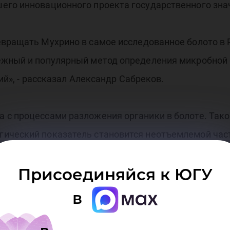
его инновационного проекта государственного знач
вращать Мухрино в самое исследованное болото в Р
ёжный и популярный метод определения микробной 
ий», - рассказал Александр Сабреков.
 с процессами разложения органики в болоте. Та
ический показатель становится неотъемлемой час
Присоединяйся к ЮГУ
ли в конце вегетационного сезона болотной растит
 растений) на четырёх площадках. Здесь учёные пр
в
ях и повышениях вырезали по три торфяных моноли