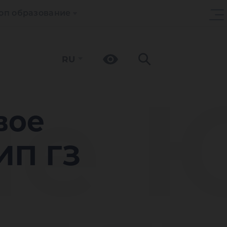
оп образование
RU
ые 
вое
ИП ГЗ