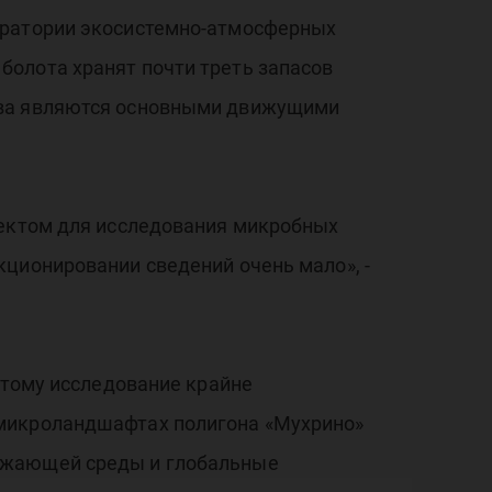
оратории экосистемно-атмосферных
болота хранят почти треть запасов
тва являются основными движущими
ъектом для исследования микробных
кционировании сведений очень мало», -
этому исследование крайне
 микроландшафтах полигона «Мухрино»
ружающей среды и глобальные