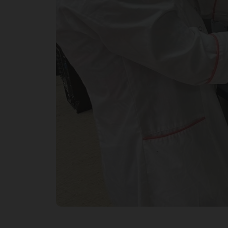
в 
ГЗ