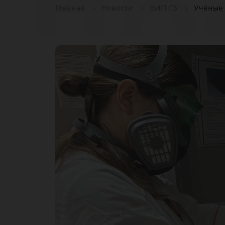
пр
Главная
Новости
ВИП ГЗ
Учёные 
но
ис