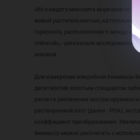
«Из каждого монолита вырезали по три
живой растительностью, катотельма, в
горизонта, расположенного между ним
плёнкой», - рассказали исследователи
анализа.
Для измерения микробной биомассы б
десятилетия золотым стандартом лабо
расчета увеличения экстрагируемых из
растворенный азот (далее - РОА), эк
коэффициент преобразования. Увеличе
биомассу можно рассчитать с использ