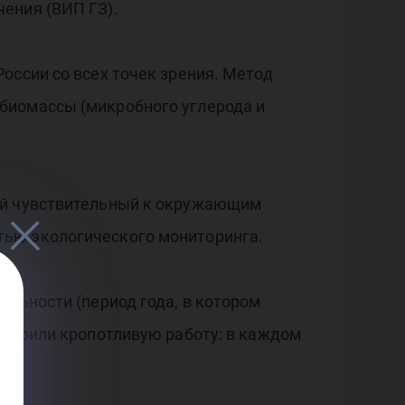
ения (ВИП ГЗ).
оссии со всех точек зрения. Метод
биомассы (микробного углерода и
кой чувствительный к окружающим
тью экологического мониторинга.
ельности (период года, в котором
оверили кропотливую работу: в каждом
та.