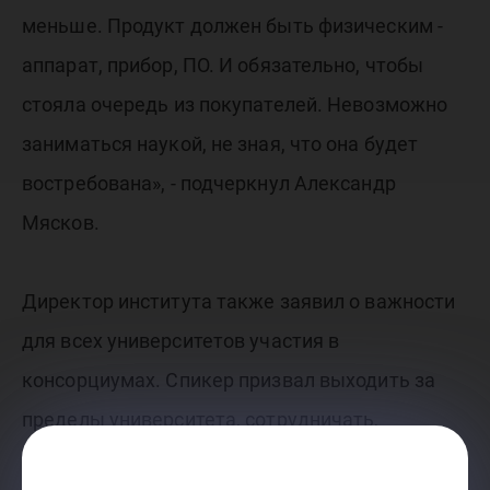
меньше. Продукт должен быть физическим -
аппарат, прибор, ПО. И обязательно, чтобы
стояла очередь из покупателей. Невозможно
заниматься наукой, не зная, что она будет
востребована», - подчеркнул Александр
Мясков.
Директор института также заявил о важности
для всех университетов участия в
консорциумах. Спикер призвал выходить за
пределы университета, сотрудничать,
показывать себя и свои проекты.