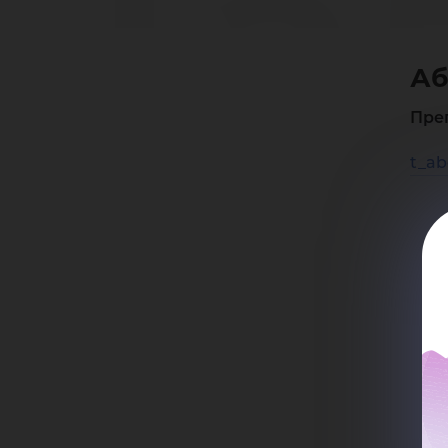
Та
Аб
Гю
Пре
t_ab
Ог