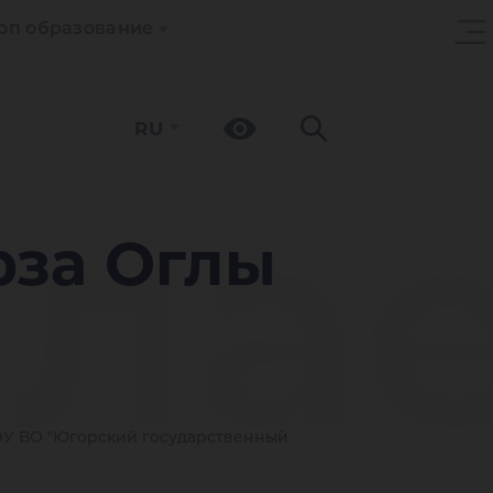
оп образование
RU
ла
рза Оглы
У ВО "Югорский государственный