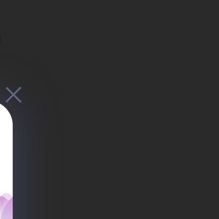
ы
мир