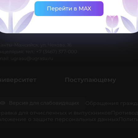
Перейти в MAX
 Ханты-Мансийск, ул. Чехова, 16
нцелярия: тел.: +7 (3467) 377-000
mail:
ugrasu@ugrasu.ru
ниверситет
Поступающему
Обращения гражд
Версия для слабовидящих
равка для отчисленных и выпускников
Противод
оложение о защите персональных данных
Полити