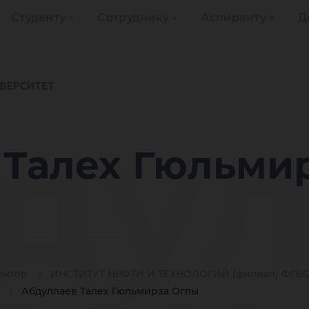
Студенту
Сотруднику
Аспиранту
Д
дул
 Талех Гюльми
ектор
ИНСТИТУТ НЕФТИ И ТЕХНОЛОГИЙ (филиал) ФГБО
Абдуллаев Талех Гюльмирза Оглы