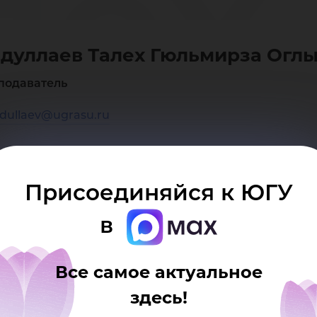
лех
дуллаев Талех Гюльмирза Огл
ль
подаватель
dullaev@ugrasu.ru
Присоединяйся к ЮГУ
лы
в
Все самое актуальное
здесь!