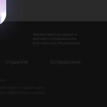
Министерство науки и
высшего образования
Российской Федерации
Студенту
Сотруднику
ан
ействие коррупции
ка обработки cookie