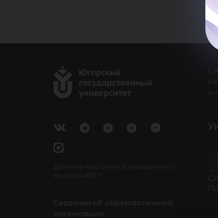
г.
Ка
e-
У
Делитесь новостями об университете с
хештегом #ЮГУ
Cп
П
Сведения об образовательной
организации