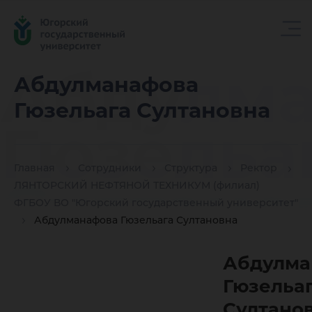
Абдулм
Абдулманафова
Гюзельага Султановна
Гюзельа
Главная
Сотрудники
Структура
Ректор
Султано
ЛЯНТОРСКИЙ НЕФТЯНОЙ ТЕХНИКУМ (филиал)
ФГБОУ ВО "Югорский государственный университет"
Абдулманафова Гюзельага Султановна
Абдулма
Гюзельа
Султано