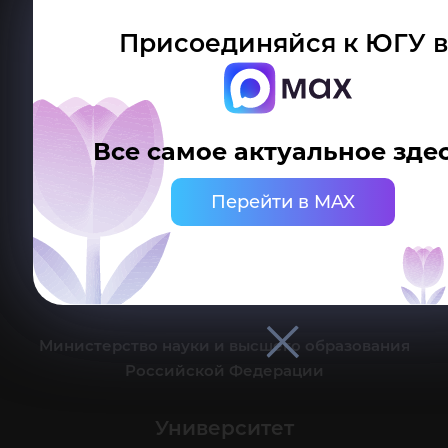
Присоединяйся к ЮГУ в
Делитесь новостями об университете с хештегом #ЮГУ
Все самое актуальное здес
Сведения об образовательной организации
Перейти в MAX
г. Ханты-Мансийск, ул. Чехова, 16
Канцелярия: тел.: +7 (3467) 377-000
e-mail:
ugrasu@ugrasu.ru
Министерство науки и высшего образования
Российской Федерации
Университет