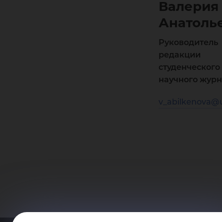
Валерия
Анатоль
Руководитель
редакции
студенческого
научного жур
v_abilkenova@