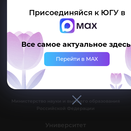
Присоединяйся к ЮГУ в
Делитесь новостями об университете с хештегом #ЮГУ
Все самое актуальное здесь
Сведения об образовательной организации
Перейти в MAX
г. Ханты-Мансийск, ул. Чехова, 16
Канцелярия: тел.: +7 (3467) 377-000
e-mail:
ugrasu@ugrasu.ru
Министерство науки и высшего образования
Российской Федерации
Университет