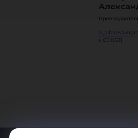
Алексан
Преподавател
d_alferev@ugra
к.СОК/211