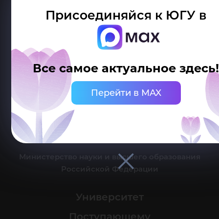
Присоединяйся к ЮГУ в
Делитесь новостями об университете с хештегом #ЮГУ
Все самое актуальное здесь
Сведения об образовательной организации
Перейти в MAX
г. Ханты-Мансийск, ул. Чехова, 16
Канцелярия: тел.: +7 (3467) 377-000
e-mail:
ugrasu@ugrasu.ru
Министерство науки и высшего образования
Российской Федерации
Университет
Поступающему