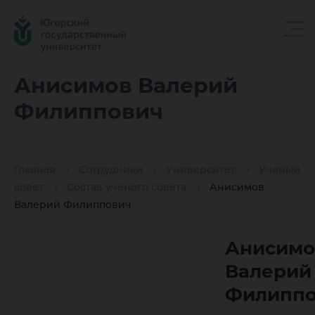
Анисим
Анисимов Валерий
Филиппович
Валери
Главная
Сотрудники
Университет
Ученый
Филипп
совет
Состав ученого совета
Анисимов
Валерий Филиппович
Анисимо
Валерий
Филиппо