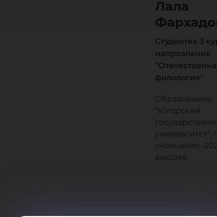
Лала
Фархадо
Студентка 3 ку
направления
"Отечественн
филология"
Образование:
"Югорский
государствен
университет", 
окончания -202
высшее