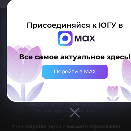
Присоединяйся к ЮГУ в
Все самое актуальное здесь!
Делитесь новостями об университете с хештегом #ЮГУ
Перейти в MAX
Сведения об образовательной организации
г. Ханты-Мансийск, ул. Чехова, 16
Канцелярия: тел.: +7 (3467) 377-000
e-mail:
ugrasu@ugrasu.ru
Министерство науки и высшего образования