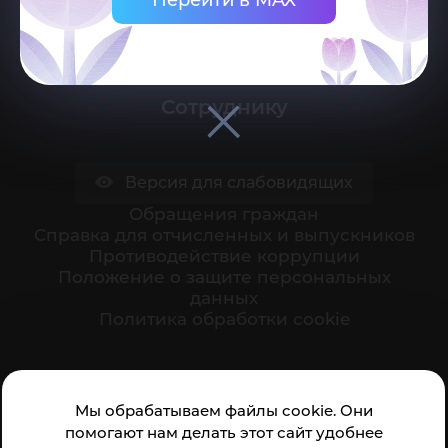
Поступающему
Студенту
Сотруднику
Версия для слабовидящих
Обращения граждан
Cправка для отчисленных и выпускников
Противодействие коррупции
Положение о защите персональных
данных
Политика обработки cookie
Ваше мнение формирует официальный рейтинг
Мы обрабатываем файлы cookie. Они
организации:
помогают нам делать этот сайт удобнее