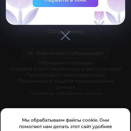
Поступающему
Студенту
Сотруднику
Версия для слабовидящих
Обращения граждан
Cправка для отчисленных и выпускников
Противодействие коррупции
Положение о защите персональных
данных
Политика обработки cookie
Ваше мнение формирует официальный рейтинг
Мы обрабатываем файлы cookie. Они
организации:
помогают нам делать этот сайт удобнее