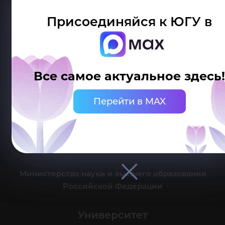
Присоединяйся к ЮГУ в
Делитесь новостями об университете с хештегом #ЮГУ
Все самое актуальное здесь
Сведения об образовательной организации
Перейти в MAX
г. Ханты-Мансийск, ул. Чехова, 16
Канцелярия: тел.: +7 (3467) 377-000
e-mail:
ugrasu@ugrasu.ru
Министерство науки и высшего образования
Российской Федерации
Университет