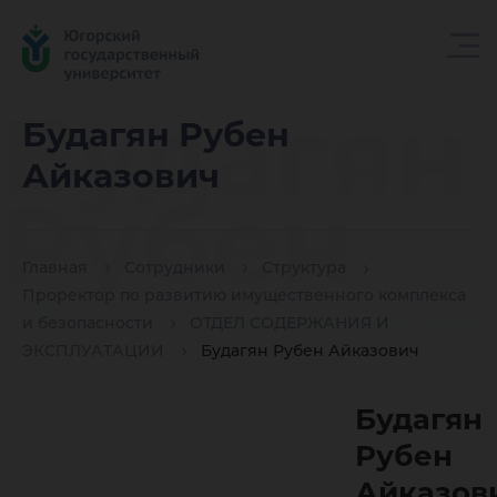
Будагян
Будагян Рубен
Айказович
Рубен
Главная
Сотрудники
Структура
Айказов
Проректор по развитию имущественного комплекса
и безопасности
ОТДЕЛ СОДЕРЖАНИЯ И
ЭКСПЛУАТАЦИИ
Будагян Рубен Айказович
Будагян
Рубен
Айказов