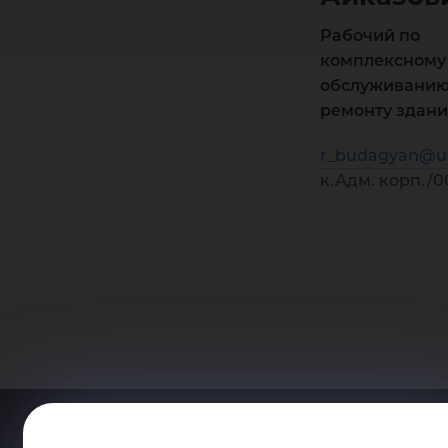
Рабочий по
комплексному
обслуживанию
ремонту здан
r_budagyan@ug
к.Адм. корп./0