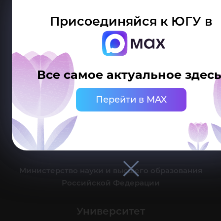
Присоединяйся к ЮГУ в
Делитесь новостями об университете с хештегом #ЮГУ
Все самое актуальное здесь
Сведения об образовательной организации
Перейти в MAX
г. Ханты-Мансийск, ул. Чехова, 16
Канцелярия: тел.: +7 (3467) 377-000
e-mail:
ugrasu@ugrasu.ru
Министерство науки и высшего образования
Российской Федерации
Университет