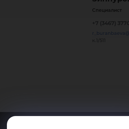
Специалист
+7 (3467) 3770
r_buranbaeva@
к.1/511