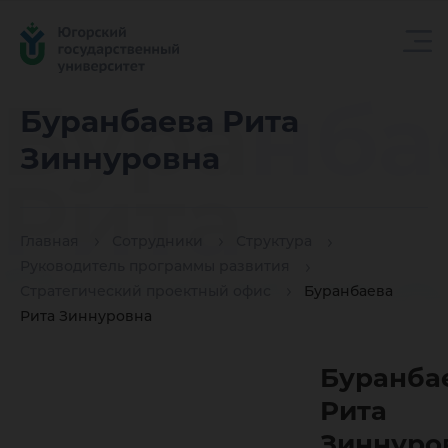
Буранба
Буранбаева Рита
Зиннуровна
Рита
Главная
Сотрудники
Структура
Зиннуро
Руководитель программы развития
Стратегический проектный офис
Буранбаева
Рита Зиннуровна
Буранба
Рита
Зиннуро