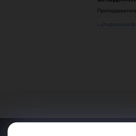
Преподавател
i_chuprakova@