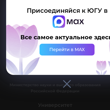
Присоединяйся к ЮГУ в
Делитесь новостями об университете с хештегом #ЮГУ
Все самое актуальное здес
Сведения об образовательной организации
Перейти в MAX
г. Ханты-Мансийск, ул. Чехова, 16
Канцелярия: тел.: +7 (3467) 377-000
e-mail:
ugrasu@ugrasu.ru
Министерство науки и высшего образования
Российской Федерации
Университет