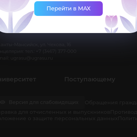
Перейти в MAX
 Ханты-Мансийск, ул. Чехова, 16
нцелярия: тел.: +7 (3467) 377-000
mail:
ugrasu@ugrasu.ru
ниверситет
Поступающему
Обращения гражд
Версия для слабовидящих
равка для отчисленных и выпускников
Противод
оложение о защите персональных данных
Полити