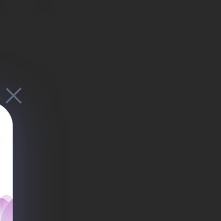
н
ови