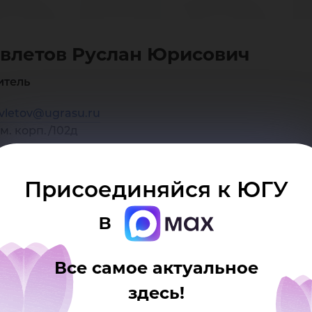
сла
влетов Руслан Юрисович
ис
итель
vletov@ugrasu.ru
м. корп./102д
Присоединяйся к ЮГУ
в
Все самое актуальное
здесь!