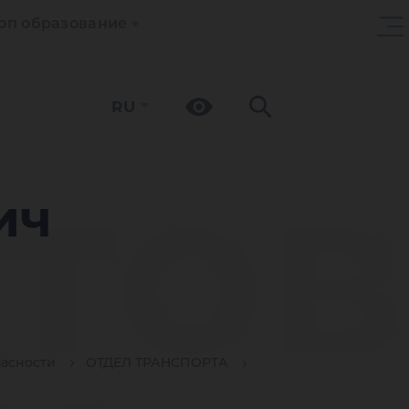
оп образование
RU
тов
ич
пасности
ОТДЕЛ ТРАНСПОРТА