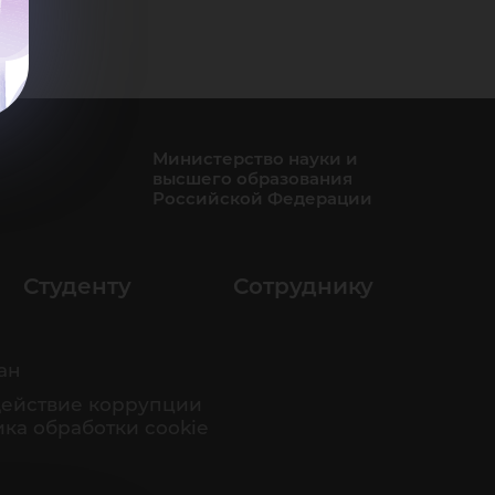
Министерство науки и
высшего образования
Российской Федерации
Студенту
Сотруднику
ан
ействие коррупции
ка обработки cookie