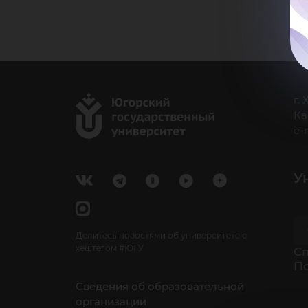
г.
Ка
e-
У
Делитесь новостями об университете с
хештегом #ЮГУ
Cп
П
Сведения об образовательной
организации