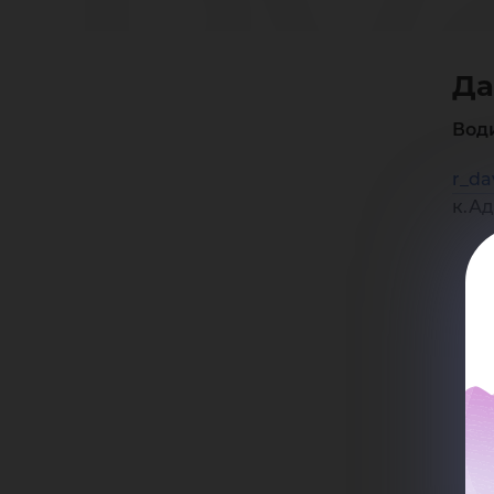
Ру
Да
Юр
Вод
r_da
к.Ад