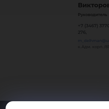
Викторо
Руководитель
+7 (3467) 377
276,
m_delhman@ug
к.Адм. корп./8