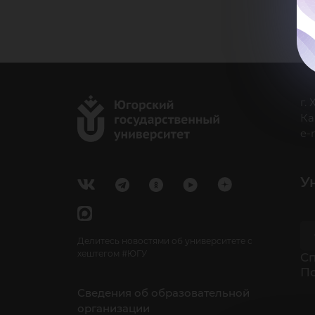
г.
Ка
e-
У
Делитесь новостями об университете с
хештегом #ЮГУ
Cп
П
Сведения об образовательной
организации