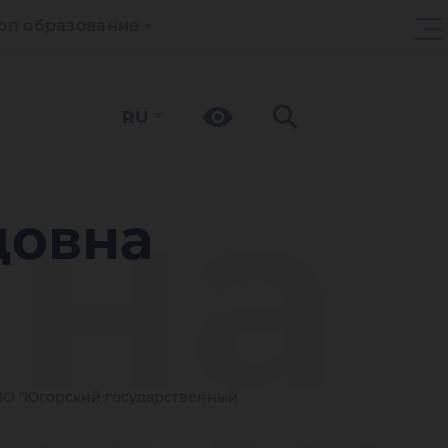
оп образование
RU
ина
довна
О "Югорский государственный