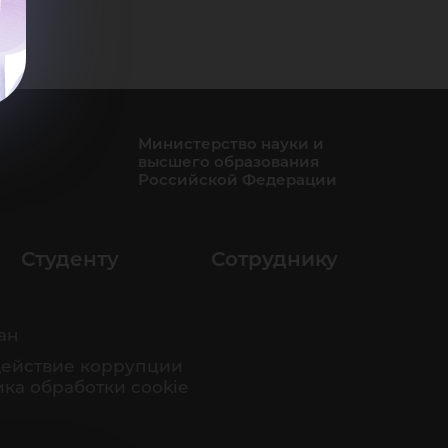
Министерство науки и
высшего образования
Российской Федерации
Студенту
Сотруднику
ан
ействие коррупции
ка обработки cookie