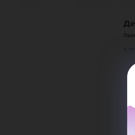
Св
Де
Ле
Пре
s_de