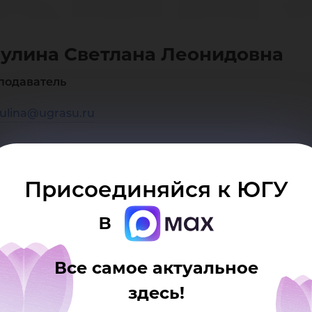
етл
улина Светлана Леонидовна
он
подаватель
ulina@ugrasu.ru
Присоединяйся к ЮГУ
в
Все самое актуальное
здесь!