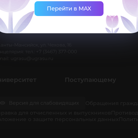
Перейти в MAX
 Ханты-Мансийск, ул. Чехова, 16
нцелярия: тел.: +7 (3467) 377-000
mail:
ugrasu@ugrasu.ru
ниверситет
Поступающему
Обращения гражд
Версия для слабовидящих
равка для отчисленных и выпускников
Противод
оложение о защите персональных данных
Полити