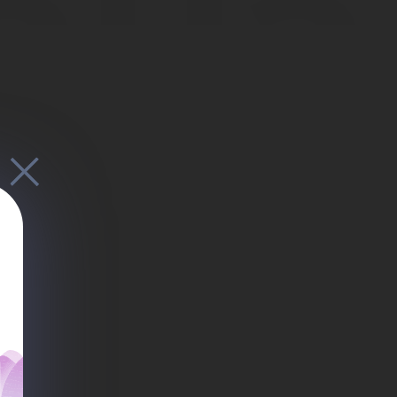
ана
идо