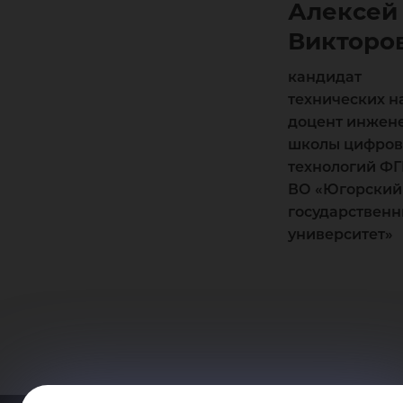
Алексей
Викторо
кандидат
технических н
доцент инжен
школы цифро
технологий Ф
ВО «Югорский
государствен
университет»